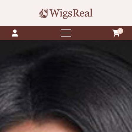
0
buka
menu