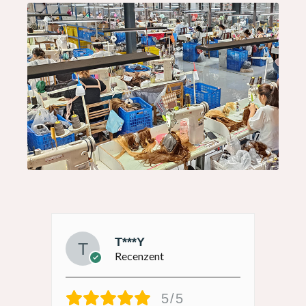
T***Y
Recenzent
5/5