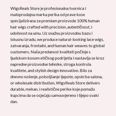
WigsReals Store je profesionalna tvornica i
maloprodajna marka perika od prave kose
specijalizirana za premium proizvode 100%
human
hair wigs crafted with precision
, autentičnost, i
udobnost na umu. Uz snažnu proizvodnu bazu i
iskusnu izradu,
we produce natural-looking lace wigs
,
zatvaranja, frontalni,
and human hair weaves to global
customers
. Naša predanost kvaliteti počinje s
ljudskom kosom etičkog podrijetla i nastavlja se kroz
napredne proizvodne tehnike, stroga kontrola
kvalitete,
and stylish design innovation
. Bilo za
dnevno nošenje, poboljšanje ljepote, opskrba salona,
or wholesale distribution
,
WigsReals Store delivers
durable
, mekan, i realistične perike koje pomažu
kupcima da se osjećaju samouvjereno i lijepo svaki
dan.