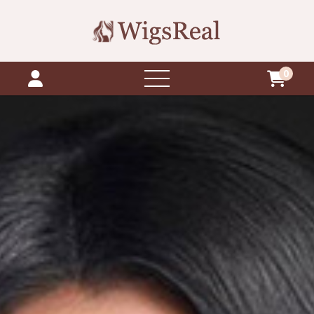
0
otvori
izbornik