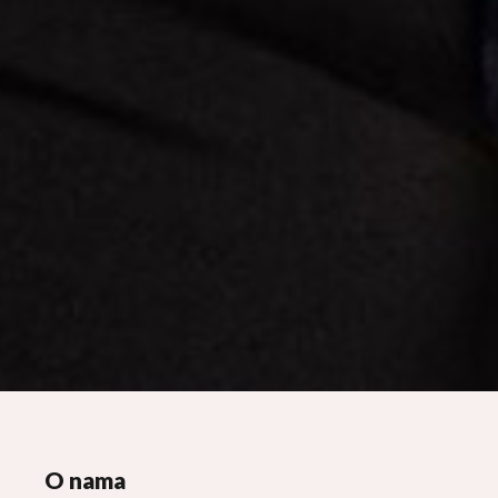
WigsReal
O nama