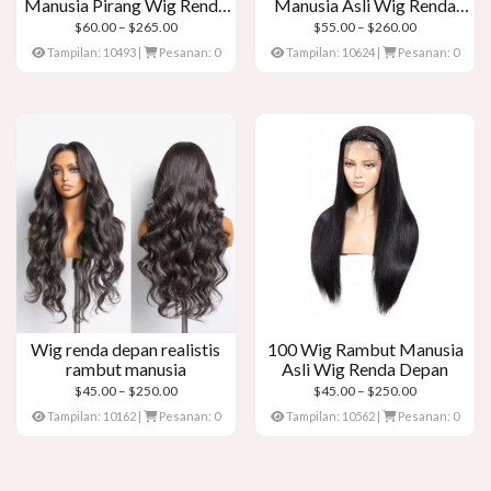
Manusia Pirang Wig Renda
Manusia Asli Wig Renda
Depan Pirang
Depan Keriting
Kisaran
Kisaran
$
60.00
–
$
265.00
$
55.00
–
$
260.00
harga:
harga:
Tampilan: 10493
|
Pesanan: 0
Tampilan: 10624
|
Pesanan: 0
$60.00
$55.00
melalui
melalui
$265.00
$260.00
Wig renda depan realistis
100 Wig Rambut Manusia
rambut manusia
Asli Wig Renda Depan
Kisaran
Kisaran
$
45.00
–
$
250.00
$
45.00
–
$
250.00
harga:
harga:
Tampilan: 10162
|
Pesanan: 0
Tampilan: 10562
|
Pesanan: 0
$45.00
$45.00
melalui
melalui
$250.00
$250.00