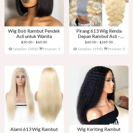
Wig Bob Rambut Pendek
Pirang 613 Wig Renda
Asli untuk Wanita
Depan Rambut Asli –
Gelombang Tubuh
Kisaran
Kisaran
$
30.00
–
$
60.00
$
60.00
–
$
265.00
harga:
harga:
Tampilan: 13502
|
Pesanan: 0
Tampilan: 11950
|
Pesanan: 0
$30.00
$60.00
melalui
melalui
$60.00
$265.00
Alami 613 Wig Rambut
Wig Keriting Rambut