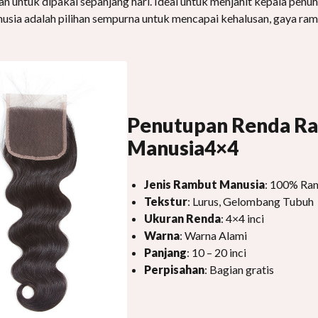
an untuk dipakai sepanjang hari. Ideal untuk menjahit kepala penu
sia adalah pilihan sempurna untuk mencapai kehalusan, gaya ram
Penutupan Renda R
Manusia4×4
Jenis Rambut Manusia
: 100% Ram
Tekstur
: Lurus, Gelombang Tubuh
Ukuran Renda
: 4×4 inci
Warna
: Warna Alami
Panjang
: 10 – 20 inci
Perpisahan
: Bagian gratis