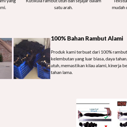
ami yang
Kutikula rambut utuh dan sejajar dalam
Tekstur
ami.
satu arah.
mudah d
100% Bahan Rambut Alami
Produk kami terbuat dari 100% rambut
kelembutan yang luar biasa, daya tahan,
utuh, memastikan kilau alami, kinerja b
tahan lama.