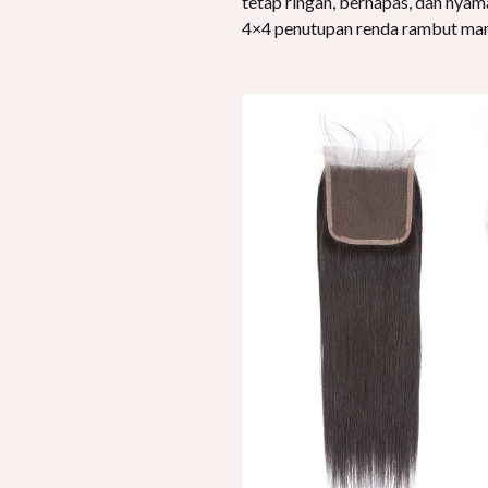
tetap ringan, bernapas, dan nyam
4×4 penutupan renda rambut manu