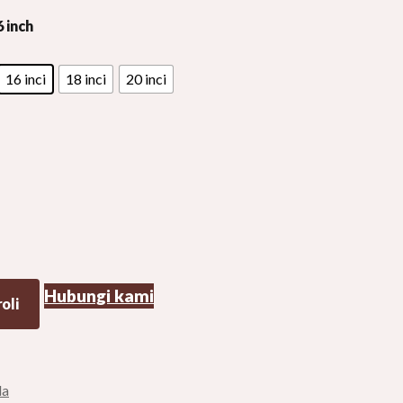
6 inch
16 inci
18 inci
20 inci
Hubungi kami
oli
da