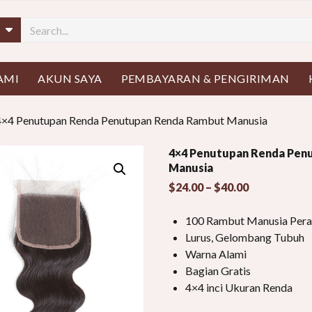
AMI
AKUN SAYA
PEMBAYARAN & PENGIRIMAN
4×4 Penutupan Renda Penutupan Renda Rambut Manusia
4×4 Penutupan Renda Pen
Manusia
Kisaran
$
24.00
–
$
40.00
harga:
$24.00
100 Rambut Manusia Pera
melalui
Lurus, Gelombang Tubuh
$40.00
Warna Alami
Bagian Gratis
4×4 inci Ukuran Renda