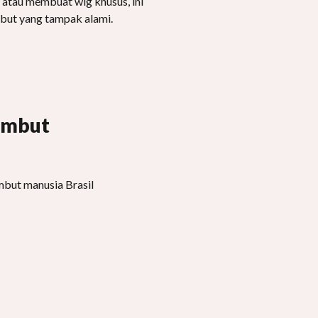
h atau membuat wig khusus, ini
but yang tampak alami.
ambut
but manusia Brasil