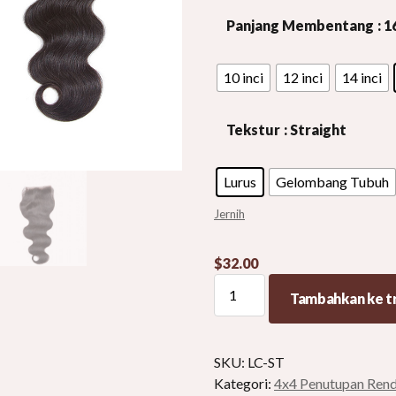
Panjang Membentang
: 1
10 inci
12 inci
14 inci
Tekstur
: Straight
Lurus
Gelombang Tubuh
Jernih
$
32.00
4x4
Tambahkan ke tr
Penutupan
Renda
Penutupan
SKU:
LC-ST
Renda
Kategori:
4x4 Penutupan Ren
Rambut