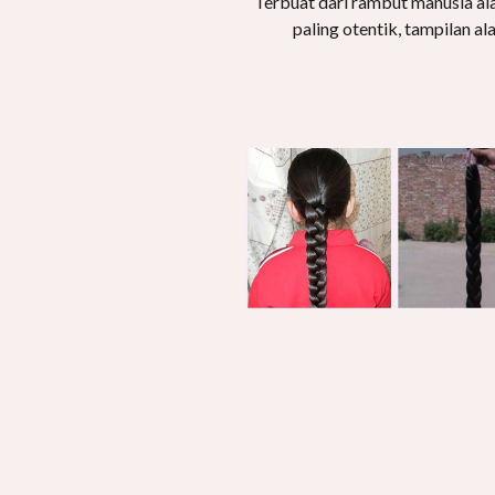
Terbuat dari rambut manusia al
paling otentik, tampilan al