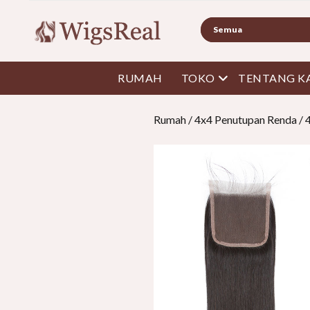
Mencari
buka menu
RUMAH
TOKO
TENTANG K
Rumah
/
4x4 Penutupan Renda
/ 