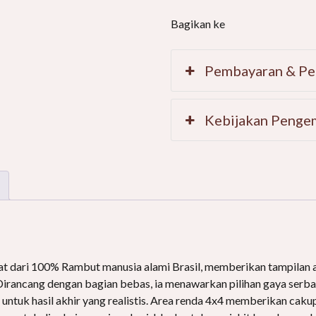
Manusia
Bagikan ke
kuantitas
Pembayaran & Pe
Kebijakan Penge
t dari 100% Rambut manusia alami Brasil, memberikan tampilan 
irancang dengan bagian bebas, ia menawarkan pilihan gaya ser
untuk hasil akhir yang realistis. Area renda 4x4 memberikan cak