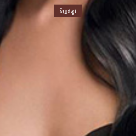
ទិញឥឡូវ