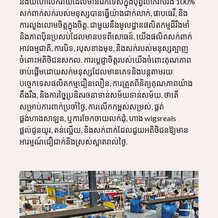
និងយីហោលក់រាយដែលមានឯកទេសក្នុងបុព្វលាភរ៉ាប់រង 100%
សក់ពាក់សក់របស់មនុស្សបានធ្វើយ៉ាងជាក់លាក់, ផាបធេវី, និង
ការលួងលោមចិត្តក្នុងចិត្ត. ជាមួយនឹងមូលដ្ឋានផលិតកម្មដ៏រឹងមាំ
និងភាពប៉ិនប្រសប់ដែលមានបទពិសោធន៍, យើងផលិតសក់ពាក់
អាវធម្មជាតិ, ការបិទ, របុសខាងមុខ, និងសក់របស់មនុស្សត្បាញ
ចំពោះអតិថិជនសកល. ការប្តេជ្ញាចិត្តរបស់យើងចំពោះគុណភាព
ចាប់ផ្តើមដោយសក់មនុស្សដែលមានភេទនិងបន្តតាមរយៈ
បច្ចេកទេសផលិតកម្មជឿនលឿន, ការត្រួតពិនិត្យគុណភាពយ៉ាង
តឹងរឹង, និងការច្នៃប្រឌិតរចនាទាន់សម័យទាន់សម័យ. ថាតើ
សម្រាប់ការពាក់ប្រចាំថ្ងៃ, ការលើកកម្ពស់សម្រស់, ផ្គត់
ផ្គង់ហាងសាឡន, ឬការចែកចាយលក់ដុំ, ហាង wigsreals
ផ្តល់ជូនយូរ, តន់ល្ផើយ, និងសក់ពាក់ដែលជួយអតិថិជនឱ្យមាន
អារម្មណ៍ជឿជាក់និងស្រស់ស្អាតរាល់ថ្ងៃ.