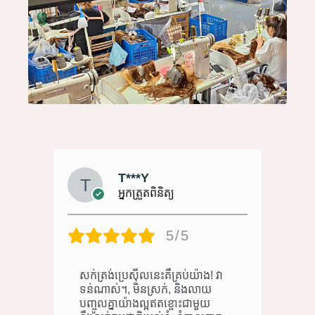
T***Y
អ្នកត្រួតពិនិត្យ
5/5
សក់​ត្រង់​ប្រេស៊ីល​នេះ​គឺ​គ្រប់​យ៉ាង! វា
ទន់ណាស់។, មិនស្រក់, និងលាយ
បញ្ចូលគ្នាយ៉ាងល្អឥតខ្ចោះជាមួយ