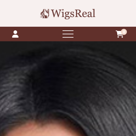
0
ម៉ឺនុយបើក