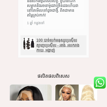
នឹងសក់ធម្មជាតិរបស់ខ្ញុំ. ខ្ញុំ​បាន​បោក​
សម្អាត​និង​រចនា​ម៉ូដ​វា​ច្រើន​ដង​ហើយ​វា​
នៅ​តែ​មើល​ទៅ​ដូច​ជា​ថ្មី​. ពិតជាមាន
តម្លៃគ្រប់កាក់!
1 ឆ្នាំ កន្លងទៅ
100 បាច់សក់មនុស្សប្រេស៊ីល
ត្បាញប្រេស៊ីល - រតង់, រលករាង
កាយ, អង្កាញ់
ផលិតផលពិសេស
រំកិល