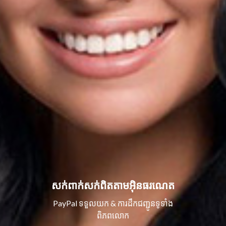
សក់ពាក់សក់ពិតតាមអ៊ិនធរណេត
PayPal ទទួលយក & ការដឹកជញ្ជូនទូទាំង
ពិភពលោក