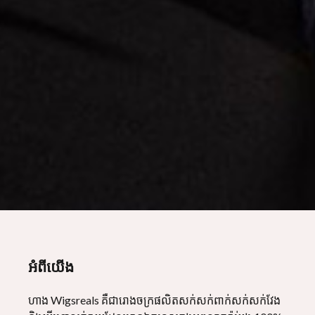
wigsreal
អំពីយើង
ហាង Wigsreals គឺជារោងចក្រផលិតសក់សក់ពាក់សក់សក់វែង