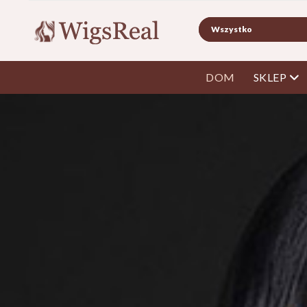
Szukaj
ot
DOM
SKLEP