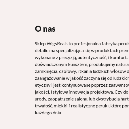
PerukiPrawdziwe
O nas
Sklep WigsReals to profesjonalna fabryka per
detaliczna specjalizująca się w produktach pr
wykonane z precyzją, autentyczność, i komfort. 
doświadczonym kunsztem, produkujemy natural
zamknięcia, czołowy, i tkania ludzkich włosów 
zaangażowanie w jakość zaczyna się od ludzki
etyczny i jest kontynuowane poprzez zaawansowa
jakości, i stylowa innowacja projektowa. Czy d
urody, zaopatrzenie salonu, lub dystrybucja hu
trwałość, miękki, i realistyczne peruki, które p
każdego dnia.