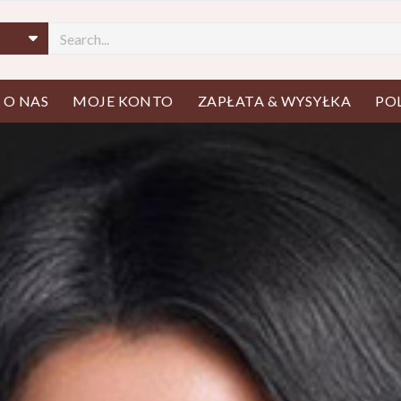
wórz menu
O NAS
MOJE KONTO
ZAPŁATA & WYSYŁKA
PO