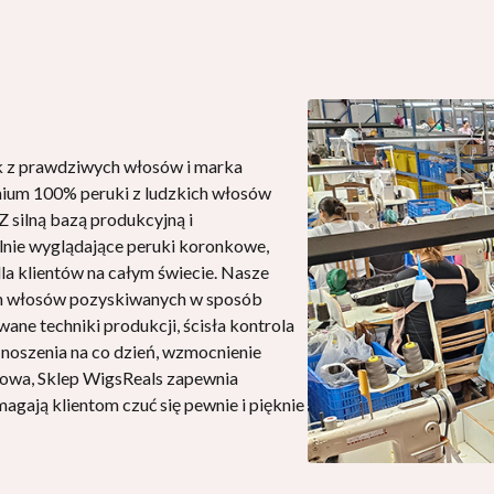
uk z prawdziwych włosów i marka
emium 100% peruki z ludzkich włosów
Z silną bazą produkcyjną i
nie wyglądające peruki koronkowe,
dla klientów na całym świecie. Nasze
ch włosów pozyskiwanych w sposób
ne techniki produkcji, ścisła kontrola
o noszenia na co dzień, wzmocnienie
rtowa, Sklep WigsReals zapewnia
omagają klientom czuć się pewnie i pięknie