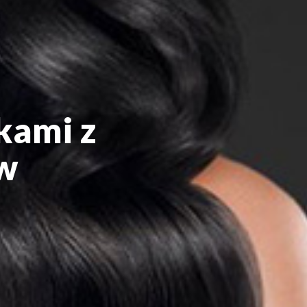
kami z
w