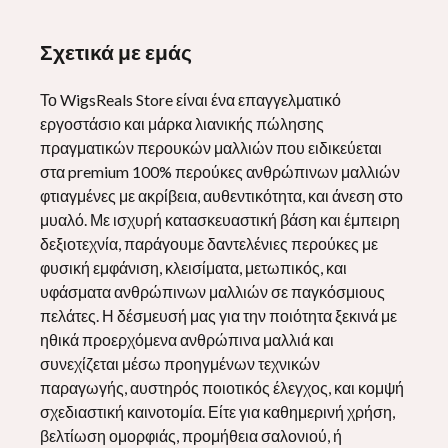
WigsReal
Σχετικά με εμάς
Το WigsReals Store είναι ένα επαγγελματικό
εργοστάσιο και μάρκα λιανικής πώλησης
πραγματικών περουκών μαλλιών που ειδικεύεται
στα premium 100% περούκες ανθρώπινων μαλλιών
φτιαγμένες με ακρίβεια, αυθεντικότητα, και άνεση στο
μυαλό. Με ισχυρή κατασκευαστική βάση και έμπειρη
δεξιοτεχνία, παράγουμε δαντελένιες περούκες με
φυσική εμφάνιση, κλεισίματα, μετωπικός, και
υφάσματα ανθρώπινων μαλλιών σε παγκόσμιους
πελάτες. Η δέσμευσή μας για την ποιότητα ξεκινά με
ηθικά προερχόμενα ανθρώπινα μαλλιά και
συνεχίζεται μέσω προηγμένων τεχνικών
παραγωγής, αυστηρός ποιοτικός έλεγχος, και κομψή
σχεδιαστική καινοτομία. Είτε για καθημερινή χρήση,
βελτίωση ομορφιάς, προμήθεια σαλονιού, ή