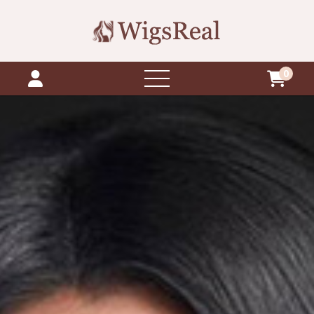
0
ανοιχτό
μενού