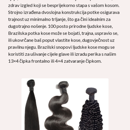
zdrav izgled koji se besprijekorno stapa s vašom kosom.
Strojno izrađena dvoslojna konstrukcija potke osigurava
trajnost uz minimalno trljanje, što ga čini idealnim za
dugotrajno nošenje. 100 posto prirodne ljudske kose,
Brazilska potka kose može se bojati, trajna, uspravio se,
ili ukovrčane baš poput vlastite kose, dugovječnost uz
pravilnu njegu. Brazilski snopovi ljudske kose mogu se
koristiti za ušivanje cijele glave ili izradu perika s našim
13×4 čipka frontalno ili 4×4 zatvaranje čipkom.