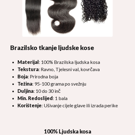
Brazilsko tkanje ljudske kose
Materijal
: 100% Brazilska ljudska kosa
Tekstura
: Ravno, Tjelesni val, kovrčava
Boja
: Prirodna boja
Težina
: 95-100 grama po svežnju
Duljina
: 10 do 30 inč
Min. Redoslijed
: 1 bala
Korištenje
: Ušivanje cijele glave ili izrada perike
100% Ljudska kosa