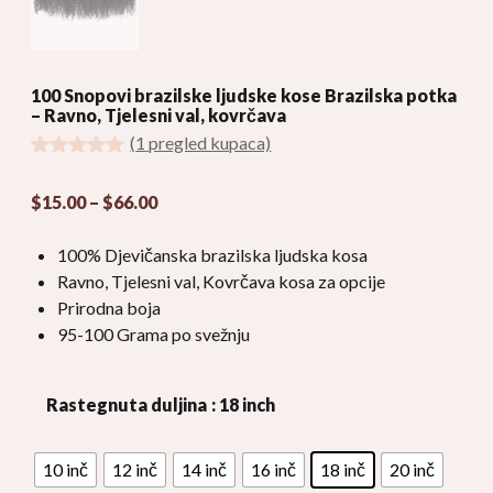
100 Snopovi brazilske ljudske kose Brazilska potka
– Ravno, Tjelesni val, kovrčava
(
1
pregled kupaca)
Ocijenjeno
1
5.00
od 5
Raspon
$
15.00
–
$
66.00
na temelju
ocjena
cijena:
kupaca
$15.00
100% Djevičanska brazilska ljudska kosa
kroz
Ravno, Tjelesni val, Kovrčava kosa za opcije
$66.00
Prirodna boja
95-100 Grama po svežnju
Rastegnuta duljina
: 18 inch
10 inč
12 inč
14 inč
16 inč
18 inč
20 inč