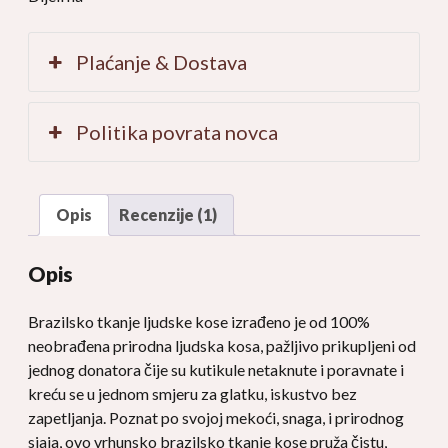
Tjelesni
val,
Plaćanje & Dostava
kovrčava
količina
Politika povrata novca
Opis
Recenzije (1)
Opis
Brazilsko tkanje ljudske kose izrađeno je od 100%
neobrađena prirodna ljudska kosa, pažljivo prikupljeni od
jednog donatora čije su kutikule netaknute i poravnate i
kreću se u jednom smjeru za glatku, iskustvo bez
zapetljanja. Poznat po svojoj mekoći, snaga, i prirodnog
sjaja, ovo vrhunsko brazilsko tkanje kose pruža čistu,