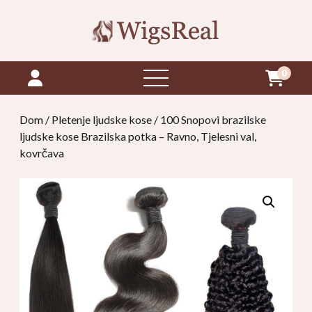
0
otvori
izbornik
Dom
/
Pletenje ljudske kose
/ 100 Snopovi brazilske
ljudske kose Brazilska potka – Ravno, Tjelesni val,
kovrčava