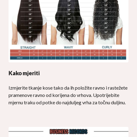
Kako mjeriti
Izmjerite tkanje kose tako da ih položite ravno i rastežete
pramenove ravno od korijena do vrhova. Upotrijebite
mjernu traku od potke do najduljeg vrha za točnu duljinu.