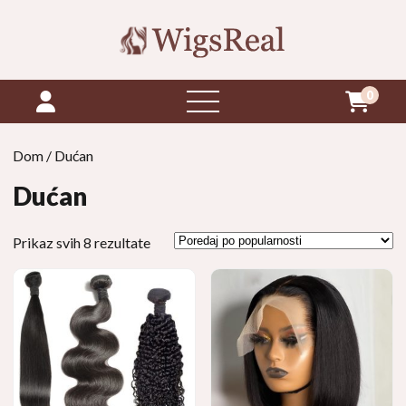
0
otvori
izbornik
Dom
/ Dućan
Dućan
Poredano
Prikaz svih 8 rezultate
po
popularnosti