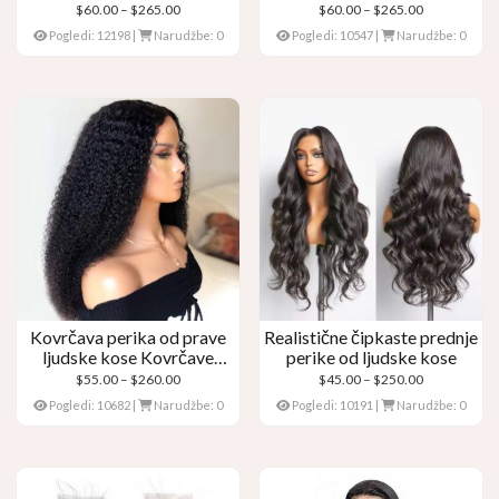
– Tjelesni val
čipkasta prednja perika
Raspon
Raspon
$
60.00
–
$
265.00
$
60.00
–
$
265.00
cijena:
cijena:
Pogledi: 12198
|
Narudžbe: 0
Pogledi: 10547
|
Narudžbe: 0
$60.00
$60.00
kroz
kroz
$265.00
$265.00
Kovrčava perika od prave
Realistične čipkaste prednje
ljudske kose Kovrčave
perike od ljudske kose
čipkaste perike
Raspon
Raspon
$
55.00
–
$
260.00
$
45.00
–
$
250.00
cijena:
cijena:
Pogledi: 10682
|
Narudžbe: 0
Pogledi: 10191
|
Narudžbe: 0
$55.00
$45.00
kroz
kroz
$260.00
$250.00