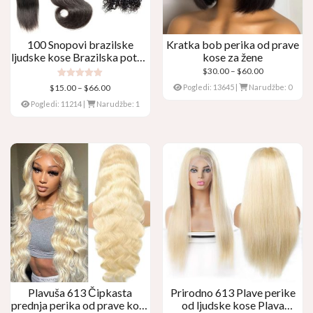
100 Snopovi brazilske
Kratka bob perika od prave
ljudske kose Brazilska potka
kose za žene
– Ravno, Tjelesni val,
Raspon
$
30.00
–
$
60.00
kovrčava
cijena:
Ocijenjeno
Raspon
$
15.00
–
$
66.00
Pogledi: 13645
|
Narudžbe: 0
5.00
$30.00
cijena:
od 5
Pogledi: 11214
|
Narudžbe: 1
kroz
$15.00
$60.00
kroz
$66.00
Plavuša 613 Čipkasta
Prirodno 613 Plave perike
prednja perika od prave kose
od ljudske kose Plava