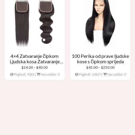
4×4 Zatvaranje čipkom
100 Perika od prave ljudske
Ljudska kosa Zatvaranje
kose s čipkom sprijeda
čipkom
Raspon
Raspon
$
24.00
–
$
40.00
$
45.00
–
$
250.00
cijena:
cijena:
Pogledi: 9361
|
Narudžbe: 0
Pogledi: 10617
|
Narudžbe: 0
$24.00
$45.00
kroz
kroz
$40.00
$250.00