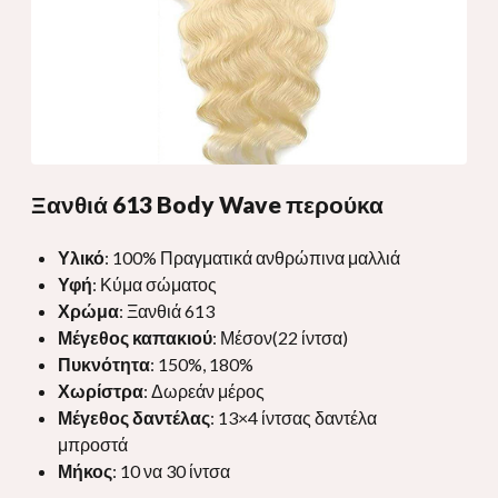
Ξανθιά 613 Body Wave περούκα
Υλικό
: 100% Πραγματικά ανθρώπινα μαλλιά
Υφή
: Κύμα σώματος
Χρώμα
: Ξανθιά 613
Μέγεθος καπακιού
: Μέσον(22 ίντσα)
Πυκνότητα
: 150%, 180%
Χωρίστρα
: Δωρεάν μέρος
Μέγεθος δαντέλας
: 13×4 ίντσας δαντέλα
μπροστά
Μήκος
: 10 να 30 ίντσα