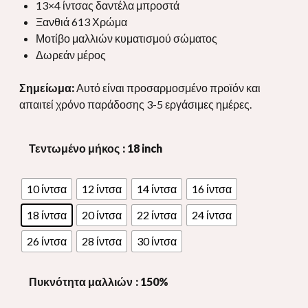
διά
13×4 ίντσας δαντέλα μπροστά
μέσου
Ξανθιά 613 Χρώμα
$265.00
Μοτίβο μαλλιών κυματισμού σώματος
Δωρεάν μέρος
Σημείωμα:
Αυτό είναι προσαρμοσμένο προϊόν και
απαιτεί χρόνο παράδοσης 3-5 εργάσιμες ημέρες.
Τεντωμένο μήκος
: 18 inch
10 ίντσα
12 ίντσα
14 ίντσα
16 ίντσα
18 ίντσα
20 ίντσα
22 ίντσα
24 ίντσα
26 ίντσα
28 ίντσα
30 ίντσα
Πυκνότητα μαλλιών
: 150%