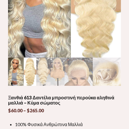
Ξανθιά 613 Δαντέλα μπροστινή περούκα αληθινά
μαλλιά – Κύμα σώματος
Εύρος
$
60.00
–
$
265.00
τιμών:
$60.00
100% Φυσικά Ανθρώπινα Μαλλιά