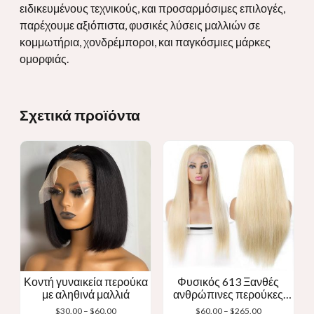
ειδικευμένους τεχνικούς, και προσαρμόσιμες επιλογές,
παρέχουμε αξιόπιστα, φυσικές λύσεις μαλλιών σε
κομμωτήρια, χονδρέμποροι, και παγκόσμιες μάρκες
ομορφιάς.
Σχετικά προϊόντα
Κοντή γυναικεία περούκα
Φυσικός 613 Ξανθές
με αληθινά μαλλιά
ανθρώπινες περούκες
Ξανθή δαντέλα μπροστινή
Εύρος
Εύρος
$
30.00
–
$
60.00
$
60.00
–
$
265.00