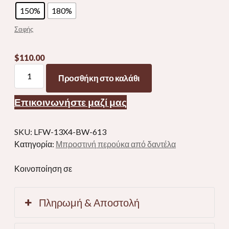
150%
180%
Σαφής
$
110.00
Ξανθιά
Προσθήκη στο καλάθι
613
Δαντέλα
Επικοινωνήστε μαζί μας
μπροστινή
περούκα
αληθινά
SKU:
LFW-13X4-BW-613
μαλλιά
Κατηγορία:
Μπροστινή περούκα από δαντέλα
-
Κύμα
Κοινοποίηση σε
σώματος
ποσότητα
Πληρωμή & Αποστολή