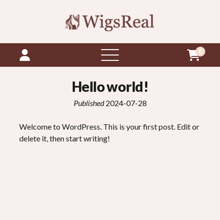
0
otvorte
menu
Hello world
!
Published
2024-07-28
Welcome to WordPress
.
This is your first post
.
Edit or
delete it
,
then start writing
!