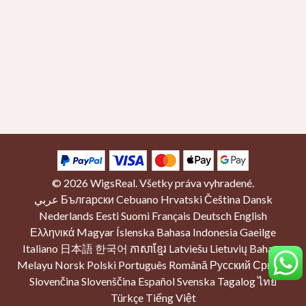
© 2026
WigsReal
. Všetky práva vyhradené.
عربي
Български
Cebuano
Hrvatski
Čeština
Dansk
Nederlands
Eesti
Suomi
Français
Deutsch
English
Ελληνικά
Magyar
Íslenska
Bahasa Indonesia
Gaeilge
Italiano
日本語
한국어
ភាសាខ្មែរ
Latviešu
Lietuvių
Bahasa
Melayu
Norsk
Polski
Português
Română
Русский
Српски
Slovenčina
Slovenščina
Español
Svenska
Tagalog
ไทย
Türkçe
Tiếng Việt