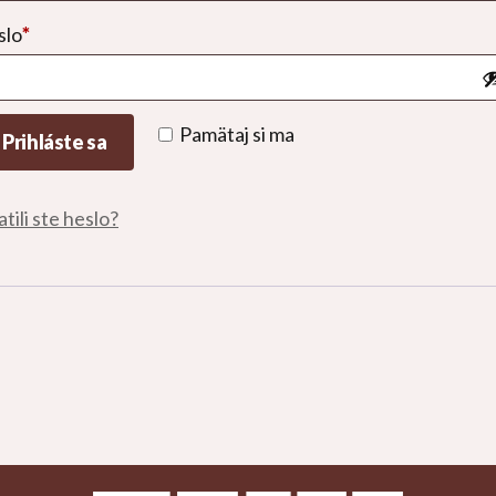
Povinné
slo
*
Pamätaj si ma
Prihláste sa
atili ste heslo?