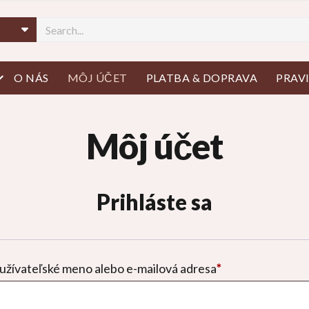
tvorte menu
O NÁS
MÔJ ÚČET
PLATBA & DOPRAVA
PRAV
Môj účet
Prihláste sa
Povinné
užívateľské meno alebo e-mailová adresa
*