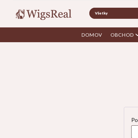
Hľadať
o
DOMOV
OBCHOD
Po