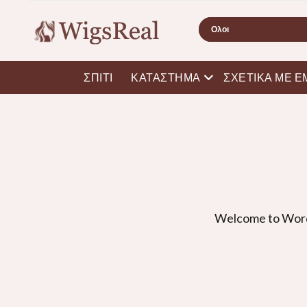
Ερευνα
ανοιχτό μενού
ΣΠΊΤΙ
ΚΑΤΆΣΤΗΜΑ
ΣΧΕΤΙΚΆ ΜΕ Ε
Welcome to Wor