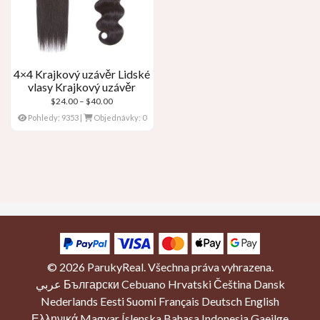
4×4 Krajkový uzávěr Lidské
vlasy Krajkový uzávěr
Cenové
$
24.00
–
$
40.00
rozpětí:
Pohledy: 9353
|
Objednávky: 0
$24.00
přes
$40.00
Kategorie produktů
Přední krajková paruka
(6)
© 2026
ParukyReal
. Všechna práva vyhrazena.
عربي
Български
Cebuano
Hrvatski
Čeština
Dansk
44x krajkové zapínání
(1)
Nederlands
Eesti
Suomi
Français
Deutsch
English
Lidské vlasy Weave
(1)
Ελληνικά
Magyar
Íslenska
Bahasa Indonesia
Gaeilge