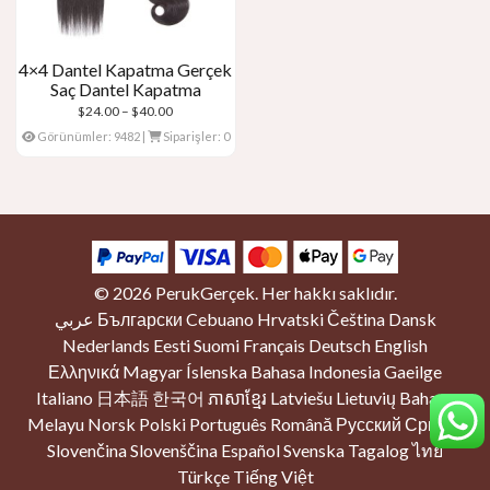
4×4 Dantel Kapatma Gerçek
Saç Dantel Kapatma
Fiyat
$
24.00
–
$
40.00
aralığı:
Görünümler: 9482
|
Siparişler: 0
$24.00
başından
sonuna
kadar
$40.00
© 2026
PerukGerçek
. Her hakkı saklıdır.
Ürün Kategorileri
عربي
Български
Cebuano
Hrvatski
Čeština
Dansk
Nederlands
Eesti
Suomi
Français
Deutsch
English
Dantel Ön Peruk
(6)
Ελληνικά
Magyar
Íslenska
Bahasa Indonesia
Gaeilge
4x4 Dantel Kapatma
(1)
Italiano
日本語
한국어
ភាសាខ្មែរ
Latviešu
Lietuvių
Bahasa
Melayu
Norsk
Polski
Português
Română
Русский
Српски
İnsan Saç Örgüsü
(1)
Slovenčina
Slovenščina
Español
Svenska
Tagalog
ไทย
Türkçe
Tiếng Việt