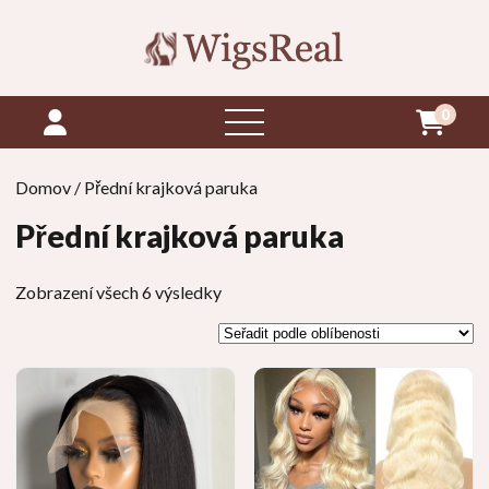
0
otevřít
menu
Domov
/ Přední krajková paruka
Přední krajková paruka
Seřazeno
Zobrazení všech 6 výsledky
podle
oblíbenosti