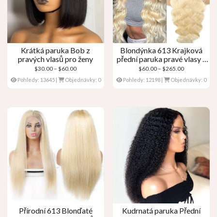
Krátká paruka Bob z
Blondýnka 613 Krajková
pravých vlasů pro ženy
přední paruka pravé vlasy –
Vlna těla
Cenové
Cenové
$
30.00
–
$
60.00
$
60.00
–
$
265.00
rozpětí:
rozpětí:
Pohledy: 13645
|
Objednávky: 0
Pohledy: 12198
|
Objednávky: 0
$30.00
$60.00
přes
přes
$60.00
$265.00
Přírodní 613 Blonďaté
Kudrnatá paruka Přední