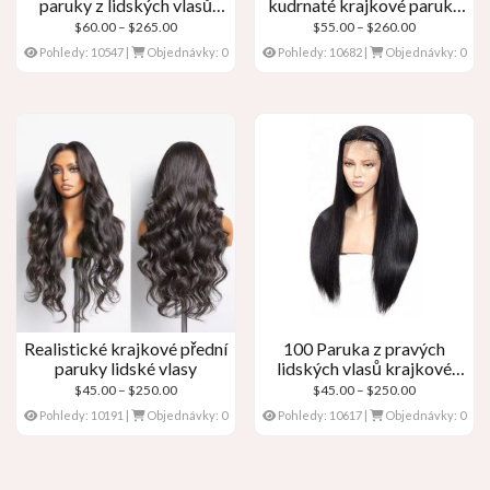
paruky z lidských vlasů
kudrnaté krajkové paruky
Přední paruka s blond
pravé lidské vlasy
Cenové
Cenové
$
60.00
–
$
265.00
$
55.00
–
$
260.00
krajkou
rozpětí:
rozpětí:
Pohledy: 10547
|
Objednávky: 0
Pohledy: 10682
|
Objednávky: 0
$60.00
$55.00
přes
přes
$265.00
$260.00
Realistické krajkové přední
100 Paruka z pravých
paruky lidské vlasy
lidských vlasů krajkové
přední paruky
Cenové
Cenové
$
45.00
–
$
250.00
$
45.00
–
$
250.00
rozpětí:
rozpětí:
Pohledy: 10191
|
Objednávky: 0
Pohledy: 10617
|
Objednávky: 0
$45.00
$45.00
přes
přes
$250.00
$250.00