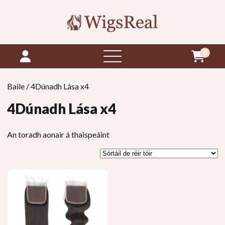
0
roghchlár
oscailte
Baile
/ 4Dúnadh Lása x4
4Dúnadh Lása x4
An toradh aonair á thaispeáint