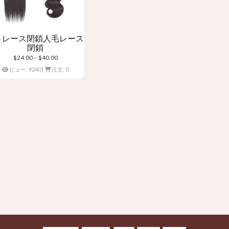
×4 レース閉鎖人毛レース
閉鎖
価
$
24.00
–
$
40.00
格
ビュー: 9240
|
注文: 0
帯:
$24.00
を
通
し
て
$40.00