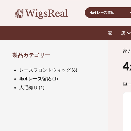
検
索
家
店
家
/
製品カテゴリー
レースフロントウィッグ
(6)
4x4 レース留め
(1)
単
人毛織り
(1)