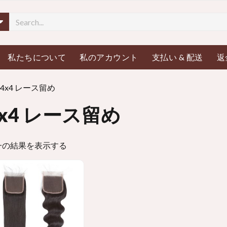
メニューを開く
私たちについて
私のアカウント
支払い & 配送
返
 4x4 レース留め
4x4 レース留め
一の結果を表示する