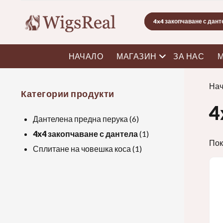
Търсене
отворено меню
НАЧАЛО
МАГАЗИН
ЗА НАС
М
Нач
Категории продукти
4
Дантелена предна перука
(6)
4x4 закопчаване с дантела
(1)
Пок
Сплитане на човешка коса
(1)