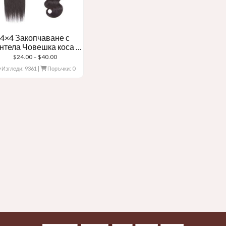
4×4 Закопчаване с
нтела Човешка коса с
дантела
Ценови
$
24.00
–
$
40.00
диапазон:
Изгледи: 9361
|
Поръчки: 0
$24.00
чрез
$40.00