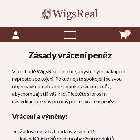
0
otevřít
menu
Zásady vrácení peněz
V obchodě WigsReal, chceme, abyste byli s nákupem
naprosto spokojeni. Pokud nejste spokojeni se svou
objednávkou, nabízíme politiku vrácení peněz,
abychom zajistili váš klid. Přečtěte si prosím
následující pokyny pro náš proces vrácení peněz:
Vrácení a výměny:
Žádosti musí být podány v rámci 15
kalendářních dnů od data obdržení produktů.