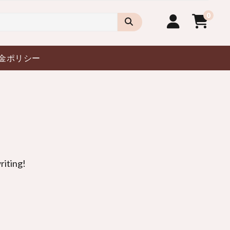
0
金ポリシー
riting
!