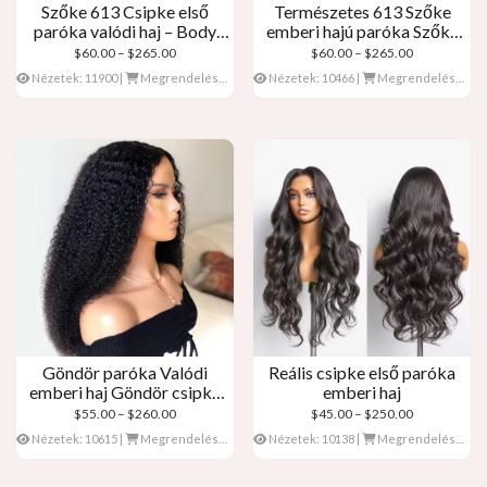
Szőke 613 Csipke első
Természetes 613 Szőke
paróka valódi haj – Body
emberi hajú paróka Szőke
Wave
csipke első paróka
Árkategória:
Árkategória:
$
60.00
–
$
265.00
$
60.00
–
$
265.00
$60.00
$60.00
Nézetek: 11900
|
Megrendelések: 0
Nézetek: 10466
|
Megrendelések: 0
keresztül
keresztül
$265.00
$265.00
Göndör paróka Valódi
Reális csipke első paróka
emberi haj Göndör csipke
emberi haj
első paróka
Árkategória:
Árkategória:
$
55.00
–
$
260.00
$
45.00
–
$
250.00
$55.00
$45.00
Nézetek: 10615
|
Megrendelések: 0
Nézetek: 10138
|
Megrendelések: 0
keresztül
keresztül
$260.00
$250.00