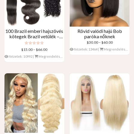
100 Brazil emberi hajszövés
Rövid valódi hajú Bob
kötegek Brazil vetülék –
paróka nőknek
Egyenes, Body Wave,
Árkategória:
$
30.00
–
$
60.00
Göndör
$30.00
Névleges
Árkategória:
$
15.00
–
$
66.00
Nézetek: 13464
|
Megrendelések: 0
5.00
keresztül
$15.00
ki 5
Nézetek: 10992
|
Megrendelések: 1
$60.00
keresztül
$66.00