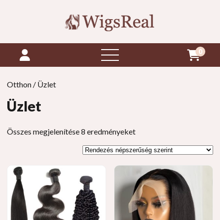
0
menü
megnyitása
Otthon
/ Üzlet
Üzlet
Népszerűség
Összes megjelenítése 8 eredményeket
szerint
rendezve