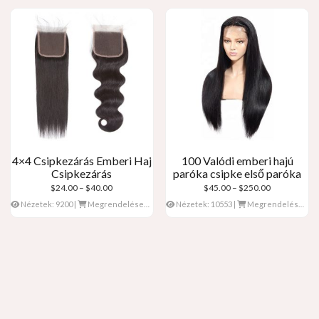
4×4 Csipkezárás Emberi Haj
100 Valódi emberi hajú
Csipkezárás
paróka csipke első paróka
Árkategória:
Árkategória:
$
24.00
–
$
40.00
$
45.00
–
$
250.00
$24.00
$45.00
Nézetek: 9200
|
Megrendelések: 0
Nézetek: 10553
|
Megrendelések: 0
keresztül
keresztül
$40.00
$250.00