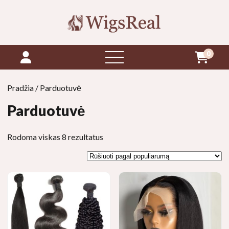
0
atidaryti
meniu
Pradžia
/ Parduotuvė
Parduotuvė
Rūšiuota
Rodoma viskas 8 rezultatus
pagal
populiarumą