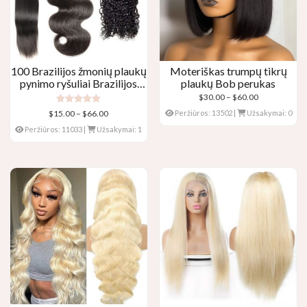
100 Brazilijos žmonių plaukų
Moteriškas trumpų tikrų
pynimo ryšuliai Brazilijos
plaukų Bob perukas
ataudai – Tiesiai, Kūno
Kainų
$
30.00
–
$
60.00
banga, Garbanotas
diapazonas:
Įvertintas
Kainų
$
15.00
–
$
66.00
Peržiūros: 13502
|
Užsakymai: 0
5.00
$30.00
diapazonas:
iš 5
Peržiūros: 11033
|
Užsakymai: 1
per
$15.00
$60.00
per
$66.00