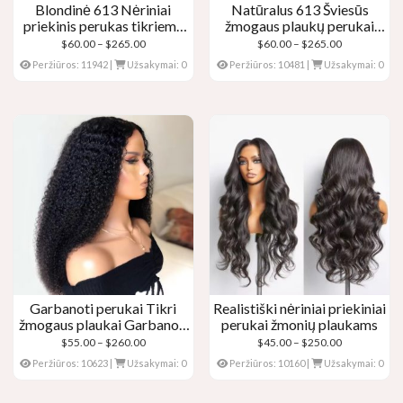
Blondinė 613 Nėriniai
Natūralus 613 Šviesūs
priekinis perukas tikriems
žmogaus plaukų perukai
plaukams – Kūno banga
Šviesūs nėriniai priekiniai
Kainų
Kainų
$
60.00
–
$
265.00
$
60.00
–
$
265.00
perukai
diapazonas:
diapazonas:
Peržiūros: 11942
|
Užsakymai: 0
Peržiūros: 10481
|
Užsakymai: 0
$60.00
$60.00
per
per
$265.00
$265.00
Garbanoti perukai Tikri
Realistiški nėriniai priekiniai
žmogaus plaukai Garbanoti
perukai žmonių plaukams
nėriniai priekiniai perukai
Kainų
Kainų
$
55.00
–
$
260.00
$
45.00
–
$
250.00
diapazonas:
diapazonas:
Peržiūros: 10623
|
Užsakymai: 0
Peržiūros: 10160
|
Užsakymai: 0
$55.00
$45.00
per
per