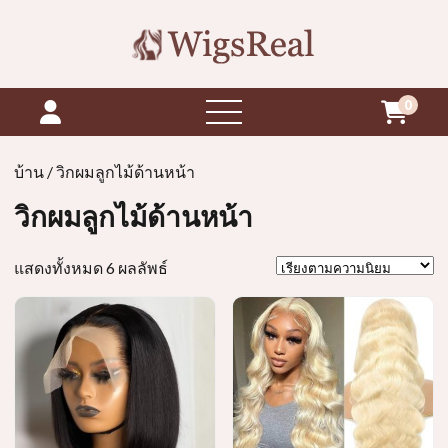
0
เปิด
เมนู
บ้าน
/ วิกผมลูกไม้ด้านหน้า
วิกผมลูกไม้ด้านหน้า
เรียง
แสดงทั้งหมด 6 ผลลัพธ์
ตาม
ความ
นิยม