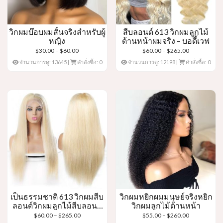
วิกผมบ๊อบผมสั้นจริงสำหรับผู้
สีบลอนด์ 613 วิกผมลูกไม้
หญิง
ด้านหน้าผมจริง – บอดี้เวฟ
ช่วง
ช่วง
$
30.00
–
$
60.00
$
60.00
–
$
265.00
ราคา:
ราคา:
จำนวนการดู: 13645
|
คำสั่งซื้อ: 0
จำนวนการดู: 12198
|
คำสั่งซื้อ: 0
$30.00
$60.00
ผ่าน
ผ่าน
$60.00
$265.00
เป็นธรรมชาติ 613 วิกผมสีบ
วิกผมหยิกผมมนุษย์จริงหยิก
ลอนด์วิกผมลูกไม้สีบลอนด์
วิกผมลูกไม้ด้านหน้า
ด้านหน้าวิกผม
ช่วง
ช่วง
$
60.00
–
$
265.00
$
55.00
–
$
260.00