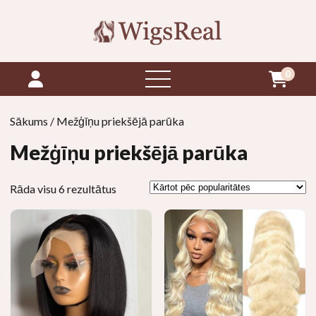
0
atvērt
izvēlni
Sākums
/ Mežģīņu priekšējā parūka
Mežģīņu priekšējā parūka
Sakārtots
Rāda visu 6 rezultātus
pēc
popularitātes