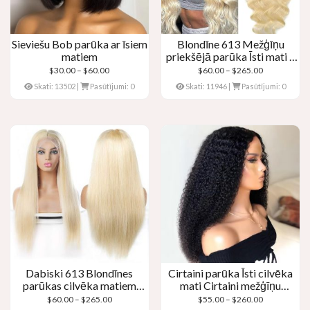
Sieviešu Bob parūka ar īsiem
Blondīne 613 Mežģīņu
matiem
priekšējā parūka Īsti mati –
Ķermeņa vilnis
Cenu
Cenu
$
30.00
–
$
60.00
$
60.00
–
$
265.00
diapazons:
diapazons:
Skati: 13502
|
Pasūtījumi: 0
Skati: 11946
|
Pasūtījumi: 0
$30.00
$60.00
cauri
cauri
$60.00
$265.00
Dabiski 613 Blondīnes
Cirtaini parūka Īsti cilvēka
parūkas cilvēka matiem
mati Cirtaini mežģīņu
Blondā mežģīņu priekšējā
priekšējie parūkas
Cenu
Cenu
$
60.00
–
$
265.00
$
55.00
–
$
260.00