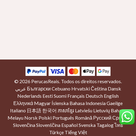
© 2026
PerucasReais
. Todos os direitos reservados.
عربي
Български
Cebuano
Hrvatski
Čeština
Dansk
Nederlands
Eesti
Suomi
Français
Deutsch
English
Ελληνικά
Magyar
Íslenska
Bahasa Indonesia
Gaeilge
Italiano
日本語
한국어
ភាសាខ្មែរ
Latviešu
Lietuvių
Bahasa
Melayu
Norsk
Polski
Português
Română
Русский
Српски
Slovenčina
Slovenščina
Español
Svenska
Tagalog
ไทย
Türkçe
Tiếng Việt