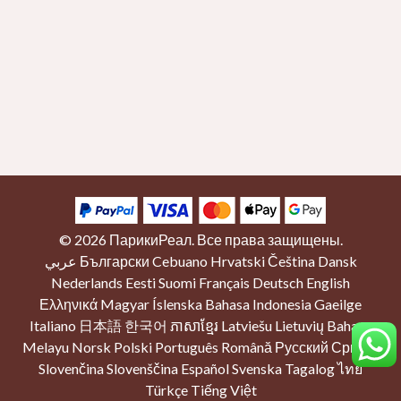
© 2026
ПарикиРеал
. Все права защищены.
عربي
Български
Cebuano
Hrvatski
Čeština
Dansk
Nederlands
Eesti
Suomi
Français
Deutsch
English
Ελληνικά
Magyar
Íslenska
Bahasa Indonesia
Gaeilge
Italiano
日本語
한국어
ភាសាខ្មែរ
Latviešu
Lietuvių
Bahasa
Melayu
Norsk
Polski
Português
Română
Русский
Српски
Slovenčina
Slovenščina
Español
Svenska
Tagalog
ไทย
Türkçe
Tiếng Việt