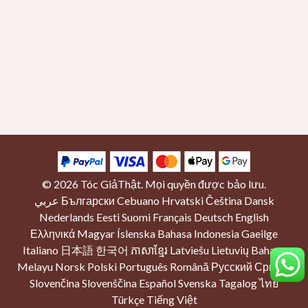
© 2026
Tóc GiảThật
. Mọi quyền được bảo lưu.
عربي
Български
Cebuano
Hrvatski
Čeština
Dansk
Nederlands
Eesti
Suomi
Français
Deutsch
English
Ελληνικά
Magyar
Íslenska
Bahasa Indonesia
Gaeilge
Italiano
日本語
한국어
ភាសាខ្មែរ
Latviešu
Lietuvių
Bahasa
Melayu
Norsk
Polski
Português
Română
Русский
Српски
Slovenčina
Slovenščina
Español
Svenska
Tagalog
ไทย
Türkçe
Tiếng Việt