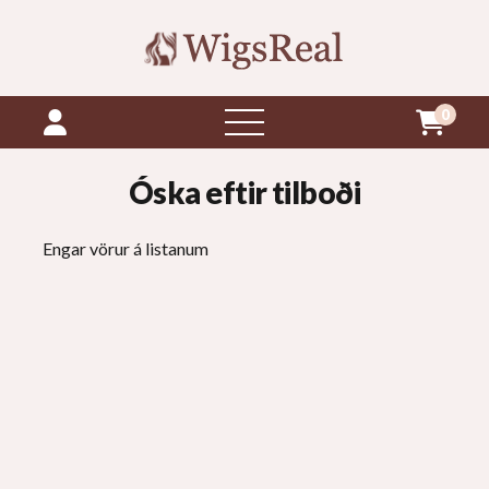
0
opna
valmynd
Óska eftir tilboði
Engar vörur á listanum