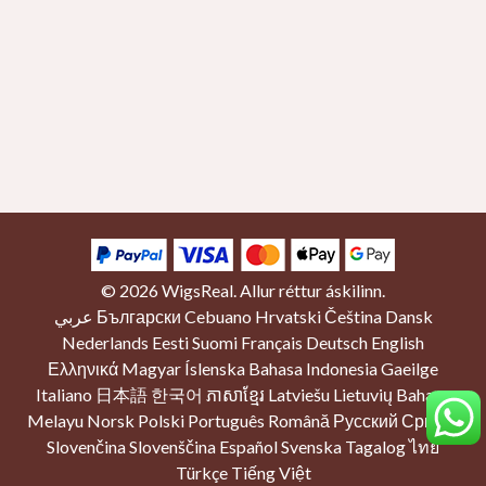
© 2026
WigsReal
. Allur réttur áskilinn.
عربي
Български
Cebuano
Hrvatski
Čeština
Dansk
Nederlands
Eesti
Suomi
Français
Deutsch
English
Ελληνικά
Magyar
Íslenska
Bahasa Indonesia
Gaeilge
Italiano
日本語
한국어
ភាសាខ្មែរ
Latviešu
Lietuvių
Bahasa
Melayu
Norsk
Polski
Português
Română
Русский
Српски
Slovenčina
Slovenščina
Español
Svenska
Tagalog
ไทย
Türkçe
Tiếng Việt