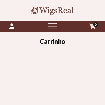
0
abrir
menu
Carrinho