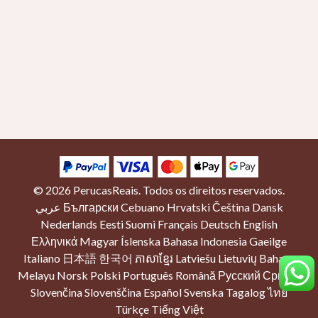
© 2026
PerucasReais
. Todos os direitos reservados.
عربي
Български
Cebuano
Hrvatski
Čeština
Dansk
Nederlands
Eesti
Suomi
Français
Deutsch
English
Ελληνικά
Magyar
Íslenska
Bahasa Indonesia
Gaeilge
Italiano
日本語
한국어
ភាសាខ្មែរ
Latviešu
Lietuvių
Bahasa
Melayu
Norsk
Polski
Português
Română
Русский
Српски
Slovenčina
Slovenščina
Español
Svenska
Tagalog
ไทย
Türkçe
Tiếng Việt