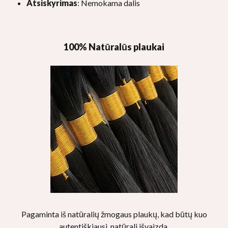
Atsiskyrimas
: Nemokama dalis
100% Natūralūs plaukai
Pagaminta iš natūralių žmogaus plaukų, kad būtų kuo
autentiškiausi, natūrali išvaizda.