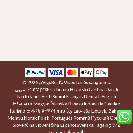
© 2026
„WigsReal“.
. Visos teisės saugomos.
عربي
Български
Cebuano
Hrvatski
Čeština
Dansk
Nederlands
Eesti
Suomi
Français
Deutsch
English
Ελληνικά
Magyar
Íslenska
Bahasa Indonesia
Gaeilge
Italiano
日本語
한국어
ភាសាខ្មែរ
Latviešu
Lietuvių
Bahasa
Melayu
Norsk
Polski
Português
Română
Русский
Српски
Slovenčina
Slovenščina
Español
Svenska
Tagalog
ไทย
Türkçe
Tiếng Việt