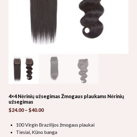
4×4 Nėrinių užsegimas Žmogaus plaukams Nėrinių
užsegimas
Kainų
$
24.00
–
$
40.00
diapazonas:
$24.00
100 Virgin Brazilijos žmogaus plaukai
per
Tiesiai, Kūno banga