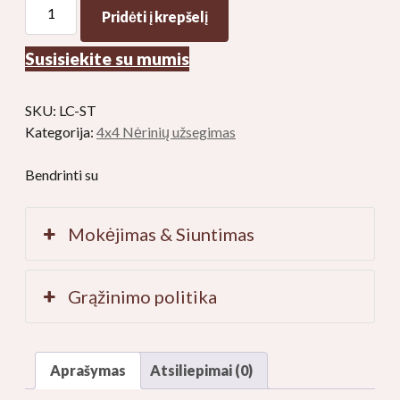
4x4
Pridėti į krepšelį
Nėrinių
užsegimas
Susisiekite su mumis
Žmogaus
plaukams
Nėrinių
SKU:
LC-ST
užsegimas
Kategorija:
4x4 Nėrinių užsegimas
kiekis
Bendrinti su
Mokėjimas & Siuntimas
Grąžinimo politika
Aprašymas
Atsiliepimai (0)