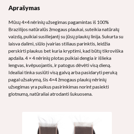
Aprašymas
Mūsų 4×4 nėrinių užsegimas pagamintas iš 100%
Brazilijos natūralūs žmogaus plaukai, suteikia natūralų
vaizdą, puikiai susiliejantį su jūsų plaukų linija. Sukurta su
laisva dalimi, siūlo įvairias stiliaus parinktis, leidžia
perskirti plaukus bet kuria kryptimi, kad būtų tikroviška
apdaila. 4 × 4 nėrinių plotas puikiai dengia ir išlieka
lengvas, kvėpuojantis, ir patogus dėvėti visą dieną.
Idealiai tinka susiūti visą galvą arba pasidaryti peruką
pagal užsakymą, šis 4×4 žmogaus plaukų nėrinių
užsegimas yra puikus pasirinkimas norint pasiekti
glotnumą, natūraliai atrodanti šukuosena.