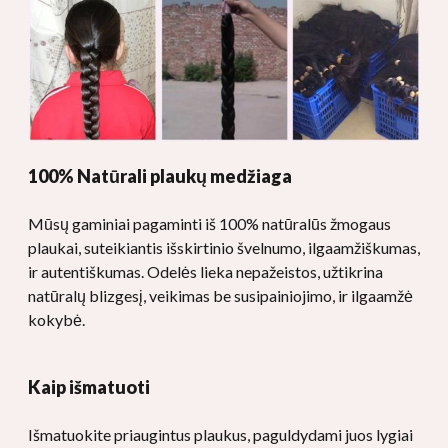
100% Natūrali plaukų medžiaga
Mūsų gaminiai pagaminti iš 100% natūralūs žmogaus
plaukai, suteikiantis išskirtinio švelnumo, ilgaamžiškumas,
ir autentiškumas. Odelės lieka nepažeistos, užtikrina
natūralų blizgesį, veikimas be susipainiojimo, ir ilgaamžė
kokybė.
Kaip išmatuoti
Išmatuokite priaugintus plaukus, paguldydami juos lygiai