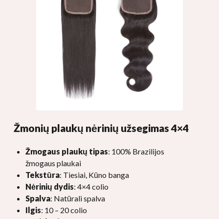
Žmonių plaukų nėrinių užsegimas 4×4
Žmogaus plaukų tipas
: 100% Brazilijos
žmogaus plaukai
Tekstūra
: Tiesiai, Kūno banga
Nėrinių dydis
: 4×4 colio
Spalva
: Natūrali spalva
Ilgis
: 10 – 20 colio