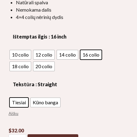
$40.00
Natūrali spalva
Nemokama dalis
4×4 colių nėrinių dydis
Ištemptas ilgis
: 16 inch
10 colio
12 colio
14 colio
16 colio
18 colio
20 colio
Tekstūra
: Straight
Tiesiai
Kūno banga
Aišku
$
32.00