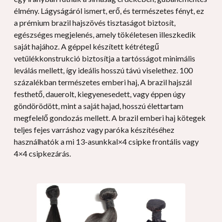
élmény. Lágyságáról ismert, erő, és természetes fényt, ez
a prémium brazil hajszövés tisztaságot biztosít,
egészséges megjelenés, amely tökéletesen illeszkedik
saját hajához. A géppel készített kétrétegű
vetülékkonstrukció biztosítja a tartósságot minimális
leválás mellett, így ideális hosszú távú viselethez. 100
százalékban természetes emberi haj, A brazil hajszál
festhető, dauerolt, kiegyenesedett, vagy éppen úgy
göndörödött, mint a saját hajad, hosszú élettartam
megfelelő gondozás mellett. A brazil emberi haj kötegek
teljes fejes varráshoz vagy paróka készítéséhez
használhatók a mi 13-asunkkal×4 csipke frontális vagy
4×4 csipkezárás.