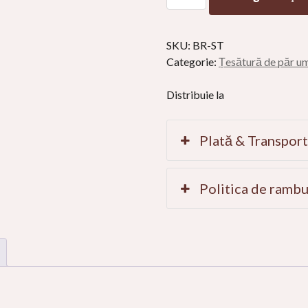
Pachete
de
țesătură
SKU:
BR-ST
de
Categorie:
Țesătură de păr u
păr
uman
Distribuie la
brazilian
Bătătură
braziliană
Plată & Transpor
-
Drept,
Unda
Politica de ramb
corporală,
Creț
cantitate