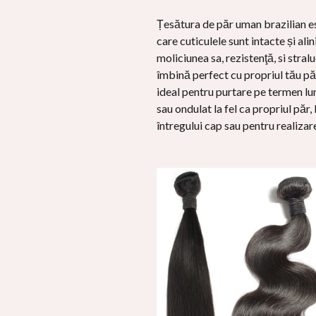
Țesătura de păr uman brazilian es
care cuticulele sunt intacte și al
moliciunea sa, rezistenţă, si stra
îmbină perfect cu propriul tău păr
ideal pentru purtare pe termen lu
sau ondulat la fel ca propriul păr
întregului cap sau pentru realiza