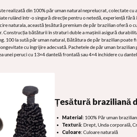
te realizată din 100% păr uman natural neprelucrat, colectate cu at
iniate rulând într-o singură direcție pentru o netedă, experiență făr
lucire naturala, această țesătură premium de păr brazilian oferă o c
. Construcția bătăturii în straturi duble a mașinii asigură durabil
ng. 100 la sută păr uman natural, Bătătura de păr brazilian poate f
, longevitate cu îngrijire adecvată. Pachetele de păr uman brazilian 
rea unei peruci cu 13×4 dantelă frontală sau 4×4 inchidere cu dantel
Țesătură braziliană 
Material
: 100% Păr uman brazilian
Textură
: Drept, Unda corporală, C
Culoare
: Culoare naturală