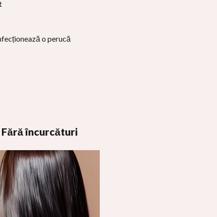
t
onfecționează o perucă
Fără încurcături