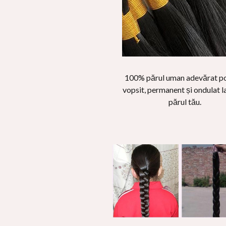
100% părul uman adevărat po
vopsit, permanent și ondulat la
părul tău.