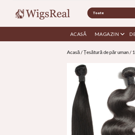
Căutare
meniu
ACASĂ
MAGAZIN
D
Acasă
/
Țesătură de păr uman
/ 1