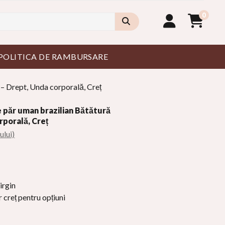
0
POLITICA DE RAMBURSARE
 – Drept, Unda corporală, Creț
 păr uman brazilian Bătătură
rporală, Creț
ului)
irgin
 creț pentru opțiuni