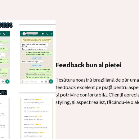
Feedback bun al pieței
Țesătura noastră braziliană de păr um
feedback excelent pe piață pentru aspec
și potrivire confortabilă. Clienții apreci
styling, și aspect realist, făcându-le o a