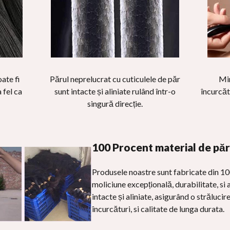
ate fi
Părul neprelucrat cu cuticulele de păr
Min
 fel ca
sunt intacte și aliniate rulând într-o
încurcăt
singură direcție.
100 Procent material de pă
Produsele noastre sunt fabricate din 10
moliciune excepțională, durabilitate, si 
intacte și aliniate, asigurând o străluci
încurcături, si calitate de lunga durata.