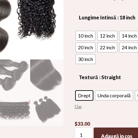
Lungime întinsă
: 18 inch
10 inch
12 inch
14 inch
20 inch
22 inch
24 inch
30 inch
Textură
: Straight
Drept
Unda corporală
Clar
$
33.00
100
Adaugă in coş