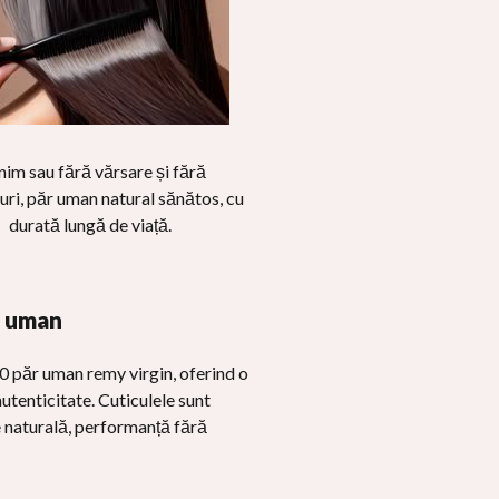
im sau fără vărsare și fără
uri, păr uman natural sănătos, cu
durată lungă de viață.
r uman
0 păr uman remy virgin, oferind o
autenticitate. Cuticulele sunt
re naturală, performanță fără