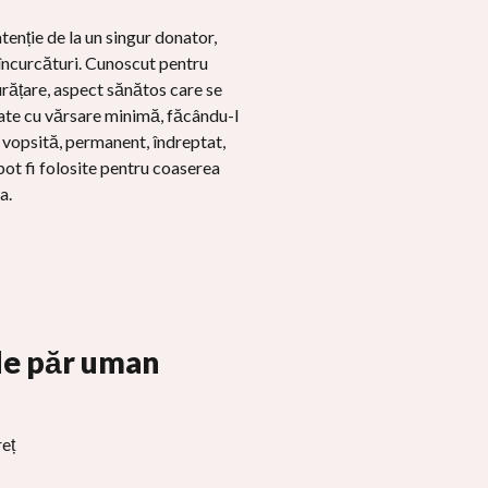
enție de la un singur donator,
ă încurcături. Cunoscut pentru
urățare, aspect sănătos care se
itate cu vărsare minimă, făcându-l
i vopsită, permanent, îndreptat,
pot fi folosite pentru coaserea
a.
de păr uman
reț