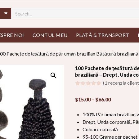
 deschis
ESPRE NOI
CONTUL MEU
PLATĂ & TRANSPORT
00 Pachete de țesătură de păr uman brazilian Bătătură braziliană
100 Pachete de țesătură de
braziliană – Drept, Unda co
(
1
recenzia client
Evaluat
1
5.00
din 5 bazat
Gama
$
15.00
–
$
66.00
pe
evaluarea
clientului
de
prețuri:
100% Păr uman brazilian v
$15.00
Drept, Unda corporală, Păr
prin
Culoare naturală
$66.00
95-100 Grame per pachet