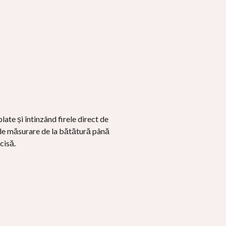
ate și întinzând firele direct de
ă de măsurare de la bătătură până
cisă.