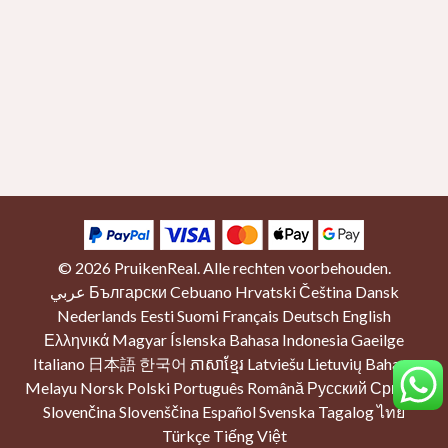
© 2026
PruikenReal
. Alle rechten voorbehouden.
عربي
Български
Cebuano
Hrvatski
Čeština
Dansk
Nederlands
Eesti
Suomi
Français
Deutsch
English
Ελληνικά
Magyar
Íslenska
Bahasa Indonesia
Gaeilge
Italiano
日本語
한국어
ភាសាខ្មែរ
Latviešu
Lietuvių
Bahasa
Melayu
Norsk
Polski
Português
Română
Русский
Српски
Slovenčina
Slovenščina
Español
Svenska
Tagalog
ไทย
Türkçe
Tiếng Việt