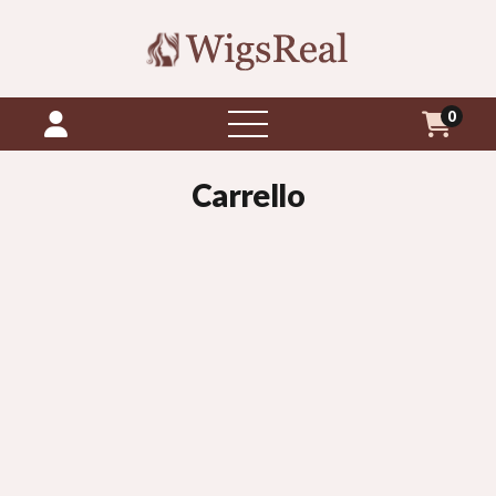
0
aprire
il
menu
Carrello