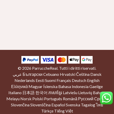
© 2026
ParruccheReal
. Tutti i diritti riservati.
عربي
Български
Cebuano
Hrvatski
Čeština
Dansk
Nederlands
Eesti
Suomi
Français
Deutsch
English
Ελληνικά
Magyar
Íslenska
Bahasa Indonesia
Gaeilge
Italiano
日本語
한국어
ភាសាខ្មែរ
Latviešu
Lietuvių
Bahasa
Melayu
Norsk
Polski
Português
Română
Русский
Српски
Slovenčina
Slovenščina
Español
Svenska
Tagalog
ไทย
Türkçe
Tiếng Việt