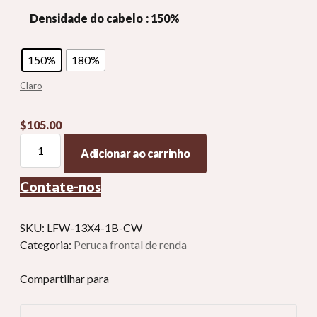
Densidade do cabelo
: 150%
150%
180%
Claro
$
105.00
Peruca
Adicionar ao carrinho
encaracolada
cabelo
Contate-nos
humano
real
perucas
SKU:
LFW-13X4-1B-CW
frontal
Categoria:
Peruca frontal de renda
de
renda
Compartilhar para
encaracolada
quantidade