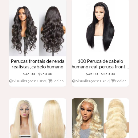
Perucas frontais de renda
100 Peruca de cabelo
realistas, cabelo humano
humano real, peruca frontal
de renda
Faixa
Faixa
$
45.00
–
$
250.00
$
45.00
–
$
250.00
de
de
Visualizações: 10195
|
Pedidos: 0
Visualizações: 10617
|
Pedidos: 0
preço:
preço:
$45.00
$45.00
através
através
$250.00
$250.00