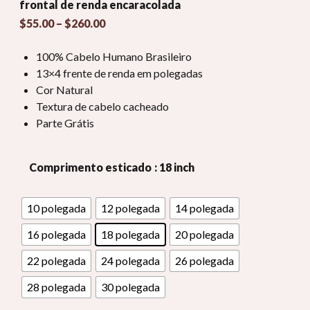
frontal de renda encaracolada
Faixa
$
55.00
–
$
260.00
de
preço:
100% Cabelo Humano Brasileiro
$55.00
13×4 frente de renda em polegadas
através
Cor Natural
$260.00
Textura de cabelo cacheado
Parte Grátis
Comprimento esticado
: 18 inch
10 polegada
12 polegada
14 polegada
16 polegada
18 polegada
20 polegada
22 polegada
24 polegada
26 polegada
28 polegada
30 polegada