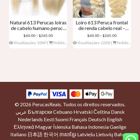
Natural 613 Perucas loiras
Loiro 613 Peruca frontal
de cabelo humano peruca
de renda cabelo real –
frontal de renda loira
Onda Corporal
Faixa
Faixa
$
60.00
–
$
265.00
$
60.00
–
$
265.00
de
de
Visualizações: 10547
|
Pedidos: 0
Visualizações: 12201
|
Pedidos: 0
preço:
preço:
$60.00
$60.00
através
através
$265.00
$265.00
© 2026
PerucasReais
. Todos os direitos reservados.
عربي
Български
Cebuano
Hrvatski
Čeština
Dansk
Nederlands
Eesti
Suomi
Français
Deutsch
English
Ελληνικά
Magyar
Íslenska
Bahasa Indonesia
Gaeilge
Italiano
日本語
한국어
ភាសាខ្មែរ
Latviešu
Lietuvių
Bahasa