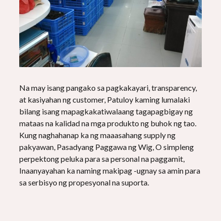
Na may isang pangako sa pagkakayari, transparency,
at kasiyahan ng customer, Patuloy kaming lumalaki
bilang isang mapagkakatiwalaang tagapagbigay ng
mataas na kalidad na mga produkto ng buhok ng tao.
Kung naghahanap ka ng maaasahang supply ng
pakyawan, Pasadyang Paggawa ng Wig, O simpleng
perpektong peluka para sa personal na paggamit,
Inaanyayahan ka naming makipag -ugnay sa amin para
sa serbisyo ng propesyonal na suporta.