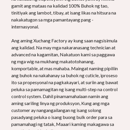
gamit ang mataas na kalidad 100% Buhok ng tao,
tinitiyak ang lambot, tibay, at isang likas na hitsura na
nakakatugon sa mga pamantayang pang -
internasyonal.
Ang aming Xuchang Factory ay kung saan nagsisimula
ang kalidad. Na may mga nakaranasang technician at
advanced na kagamitan, Nakatuon kami sa paggawa
ng mga wig na mukhang makatotohanang,
komportable, at mas mahaba. Maingat naming pipiliin
ang buhok na nakahanay sa buhok ng cuticle, iproseso
ito sa propesyonal na pagkakayari, at suriin ang bawat
peluka sa pamamagitan ng isang multi-step na control
control system. Dahil pinamamahalaan namin ang
aming sariling linya ng produksyon, Kung ang mga
customer ay nangangailangan ng isang solong
pasadyang peluka o isang buong bulk order para sa
pamamahagi ng tatak, Maaari kaming makagawa sa