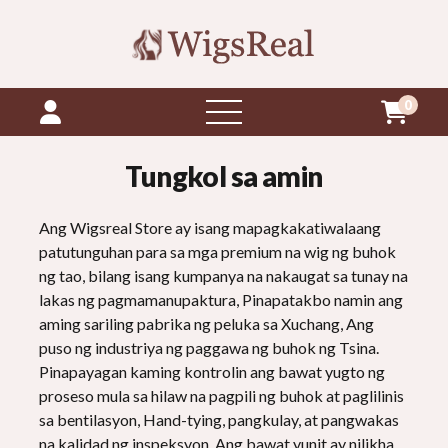
0
Buksan
ang
menu
Tungkol sa amin
Ang Wigsreal Store ay isang mapagkakatiwalaang
patutunguhan para sa mga premium na wig ng buhok
ng tao, bilang isang kumpanya na nakaugat sa tunay na
lakas ng pagmamanupaktura, Pinapatakbo namin ang
aming sariling pabrika ng peluka sa Xuchang, Ang
puso ng industriya ng paggawa ng buhok ng Tsina.
Pinapayagan kaming kontrolin ang bawat yugto ng
proseso mula sa hilaw na pagpili ng buhok at paglilinis
sa bentilasyon, Hand-tying, pangkulay, at pangwakas
na kalidad ng inspeksyon. Ang bawat yunit ay nilikha