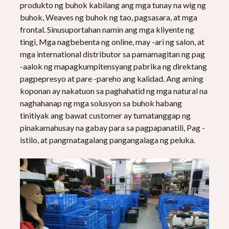
produkto ng buhok kabilang ang mga tunay na wig ng
buhok, Weaves ng buhok ng tao, pagsasara, at mga
frontal. Sinusuportahan namin ang mga kliyente ng
tingi, Mga nagbebenta ng online, may -ari ng salon, at
mga international distributor sa pamamagitan ng pag
-aalok ng mapagkumpitensyang pabrika ng direktang
pagpepresyo at pare -pareho ang kalidad. Ang aming
koponan ay nakatuon sa paghahatid ng mga natural na
naghahanap ng mga solusyon sa buhok habang
tinitiyak ang bawat customer ay tumatanggap ng
pinakamahusay na gabay para sa pagpapanatili, Pag -
istilo, at pangmatagalang pangangalaga ng peluka.