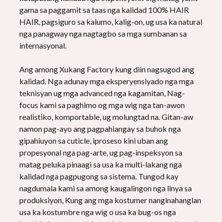
gama sa paggamit sa taas nga kalidad 100% HAIR
HAIR, pagsiguro sa kalumo, kalig-on, ug usa ka natural
nga panagway nga nagtagbo sa mga sumbanan sa
internasyonal.
Ang among Xukang Factory kung diin nagsugod ang
kalidad. Nga adunay mga eksperyensiyado nga mga
teknisyan ug mga advanced nga kagamitan, Nag-
focus kami sa paghimo og mga wig nga tan-awon
realistiko, komportable, ug molungtad na. Gitan-aw
namon pag-ayo ang pagpahiangay sa buhok nga
gipahiuyon sa cuticle, iproseso kini uban ang
propesyonal nga pag-arte, ug pag-inspeksyon sa
matag peluka pinaagi sa usa ka multi-lakang nga
kalidad nga pagpugong sa sistema. Tungod kay
nagdumala kami sa among kaugalingon nga linya sa
produksiyon, Kung ang mga kostumer nanginahanglan
usa ka kostumbre nga wig o usa ka bug-os nga