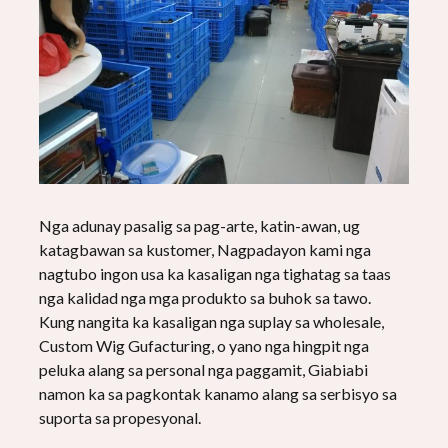
Nga adunay pasalig sa pag-arte, katin-awan, ug
katagbawan sa kustomer, Nagpadayon kami nga
nagtubo ingon usa ka kasaligan nga tighatag sa taas
nga kalidad nga mga produkto sa buhok sa tawo.
Kung nangita ka kasaligan nga suplay sa wholesale,
Custom Wig Gufacturing, o yano nga hingpit nga
peluka alang sa personal nga paggamit, Giabiabi
namon ka sa pagkontak kanamo alang sa serbisyo sa
suporta sa propesyonal.