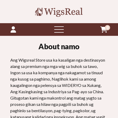
0
Open
Menu
About namo
Ang Wigsreal Store usa ka kasaligan nga destinasyon
alang sa premium nga mga wig sa buhok sa tawo,
Ingon sa usa ka kompanya nga nakagamot sa tinuud
nga kusog sa paghimo, Naglihok kami sa among
kaugalingon nga pelensya sa WIDERYO sa Xukang,
Ang Kasingkasing sa Industriya sa Pag-ayo sa China.
Gitugotan kami nga makontrol ang matag yugto sa
proseso gikan sa hilaw nga pagpili sa buhok ug
paghinlo sa bentilasyon, pag-tying, pagkolor, ug
katapusang kalidad nga inspeksyon. Ang matag yunit