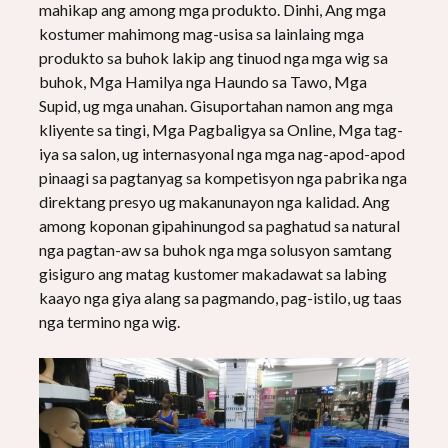
mahikap ang among mga produkto. Dinhi, Ang mga
kostumer mahimong mag-usisa sa lainlaing mga
produkto sa buhok lakip ang tinuod nga mga wig sa
buhok, Mga Hamilya nga Haundo sa Tawo, Mga
Supid, ug mga unahan. Gisuportahan namon ang mga
kliyente sa tingi, Mga Pagbaligya sa Online, Mga tag-
iya sa salon, ug internasyonal nga mga nag-apod-apod
pinaagi sa pagtanyag sa kompetisyon nga pabrika nga
direktang presyo ug makanunayon nga kalidad. Ang
among koponan gipahinungod sa paghatud sa natural
nga pagtan-aw sa buhok nga mga solusyon samtang
gisiguro ang matag kustomer makadawat sa labing
kaayo nga giya alang sa pagmando, pag-istilo, ug taas
nga termino nga wig.