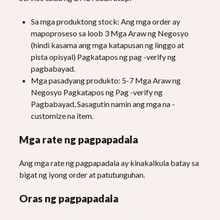
Sa mga produktong stock: Ang mga order ay
mapoproseso sa loob 3 Mga Araw ng Negosyo
(hindi kasama ang mga katapusan ng linggo at
pista opisyal) Pagkatapos ng pag -verify ng
pagbabayad.
Mga pasadyang produkto: 5-7 Mga Araw ng
Negosyo Pagkatapos ng Pag -verify ng
Pagbabayad, Sasagutin namin ang mga na -
customize na item.
Mga rate ng pagpapadala
Ang mga rate ng pagpapadala ay kinakalkula batay sa
bigat ng iyong order at patutunguhan.
Oras ng pagpapadala