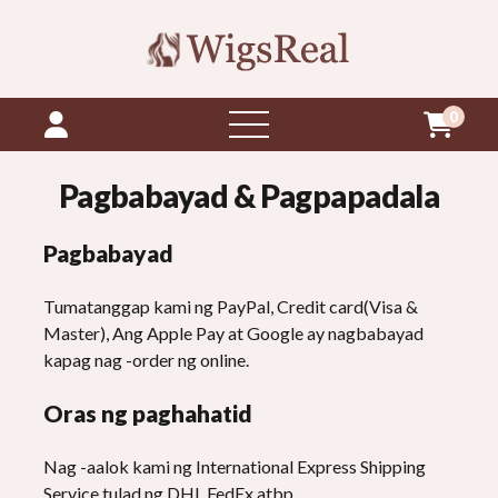
0
Buksan
ang
menu
Pagbabayad & Pagpapadala
Pagbabayad
Tumatanggap kami ng PayPal, Credit card(Visa &
Master), Ang Apple Pay at Google ay nagbabayad
kapag nag -order ng online.
Oras ng paghahatid
Nag -aalok kami ng International Express Shipping
Service tulad ng DHL FedEx atbp.