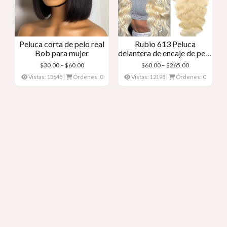
Peluca corta de pelo real
Rubio 613 Peluca
Bob para mujer
delantera de encaje de pelo
real – Onda del cuerpo
Gama
Gama
$
30.00
–
$
60.00
$
60.00
–
$
265.00
de
de
Vistas: 13645
|
Órdenes: 0
Vistas: 12198
|
Órdenes: 0
precios:
precios:
$30.00
$60.00
a
a
través
través
de
de
$60.00
$265.00