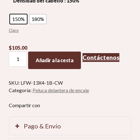
Densidad del cabello
: 150%
150%
180%
Claro
$
105.00
Peluca
Contáctenos
Añadir a la cesta
rizada
Cabello
humano
SKU:
LFW-13X4-1B-CW
real
Categoría:
Peluca delantera de encaje
Pelucas
delanteras
Compartir con
de
encaje
rizado
Pago & Envío
cantidad