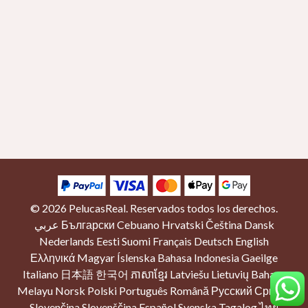
© 2026
PelucasReal
. Reservados todos los derechos.
عربي
Български
Cebuano
Hrvatski
Čeština
Dansk
Nederlands
Eesti
Suomi
Français
Deutsch
English
Ελληνικά
Magyar
Íslenska
Bahasa Indonesia
Gaeilge
Italiano
日本語
한국어
ភាសាខ្មែរ
Latviešu
Lietuvių
Bahasa
Melayu
Norsk
Polski
Português
Română
Русский
Српски
Slovenčina
Slovenščina
Español
Svenska
Tagalog
ไทย