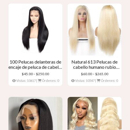
100 Pelucas delanteras de
Natural 613 Pelucas de
encaje de peluca de cabello
cabello humano rubio
humano real
Peluca delantera de encaje
Gama
Gama
$
45.00
–
$
250.00
$
60.00
–
$
265.00
rubio
de
de
Vistas: 10617
|
Órdenes: 0
Vistas: 10547
|
Órdenes: 0
precios:
precios:
$45.00
$60.00
a
a
través
través
de
de
$250.00
$265.00