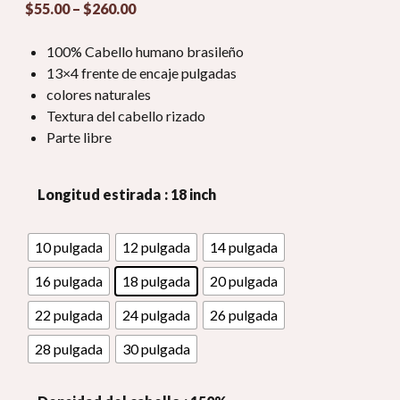
Gama
$
55.00
–
$
260.00
de
precios:
100% Cabello humano brasileño
$55.00
13×4 frente de encaje pulgadas
a
colores naturales
través
Textura del cabello rizado
de
Parte libre
$260.00
Longitud estirada
: 18 inch
10 pulgada
12 pulgada
14 pulgada
16 pulgada
18 pulgada
20 pulgada
22 pulgada
24 pulgada
26 pulgada
28 pulgada
30 pulgada