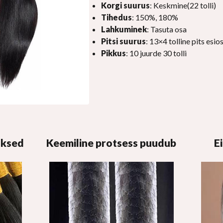
Korgi suurus
: Keskmine(22 tolli)
Tihedus
: 150%, 180%
Lahkuminek
: Tasuta osa
Pitsi suurus
: 13×4 tolline pits esio
Pikkus
: 10 juurde 30 tolli
uksed
Keemiline protsess puudub
E