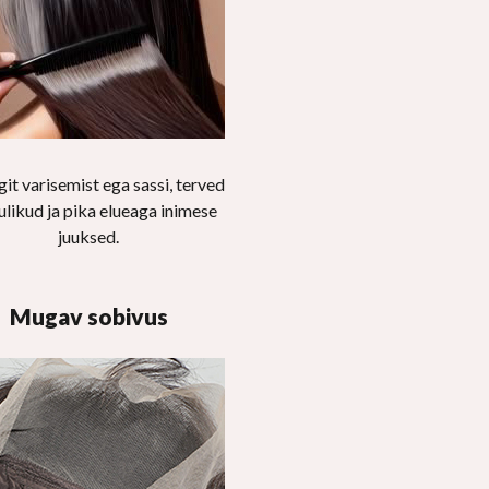
git varisemist ega sassi, terved
likud ja pika elueaga inimese
juuksed.
Mugav sobivus