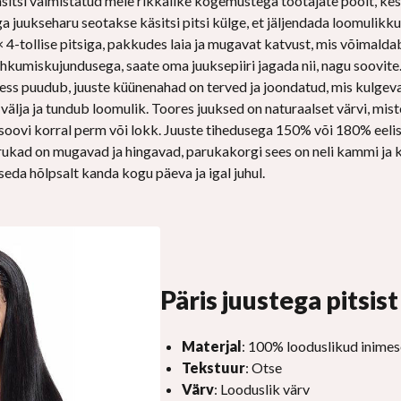
äsitsi valmistatud meie rikkalike kogemustega töötajate poolt, ke
ga juukseharu seotakse käsitsi pitsi külge, et jäljendada loomulikku
× 4-tollise pitsiga, pakkudes laia ja mugavat katvust, mis võimalda
ahkumiskujundusega, saate oma juuksepiiri jagada nii, nagu soovit
otsess puudub, juuste küünenahad on terved ja joondatud, mis kulg
b välja ja tundub loomulik. Toores juuksed on naturaalset värvi, mis
oovi korral perm või lokk. Juuste tihedusega 150% või 180% eelist
arukad on mugavad ja hingavad, parukakorgi sees on neli kammi ja
eda hõlpsalt kanda kogu päeva ja igal juhul.
Päris juustega pitsis
Materjal
: 100% looduslikud inimes
Tekstuur
: Otse
Värv
: Looduslik värv