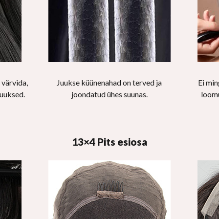
 värvida,
Juukse küünenahad on terved ja
Ei min
juuksed.
joondatud ühes suunas.
loomu
13×4 Pits esiosa