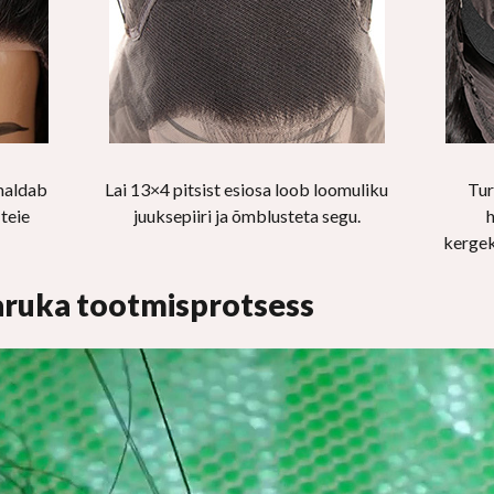
maldab
Lai 13×4 pitsist esiosa loob loomuliku
Tur
 teie
juuksepiiri ja õmblusteta segu.
h
kergek
paruka tootmisprotsess