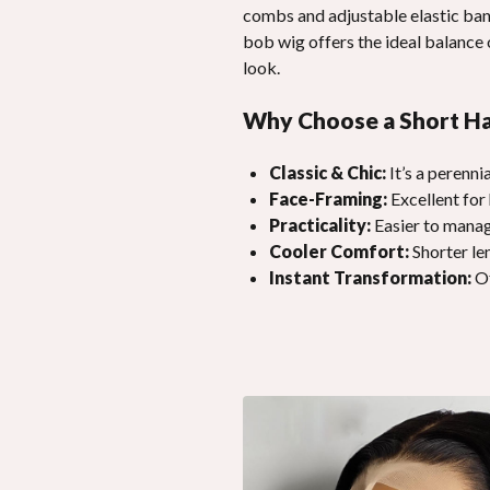
combs and adjustable elastic band
bob wig offers the ideal balance o
look
.
Why Choose a Short Ha
Classic
&
Chic
:
It’s a perenn
Face-Framing
:
Excellent for 
Practicality
:
Easier to manag
Cooler Comfort
:
Shorter le
Instant Transformation
:
Of