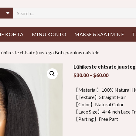
 menüü
IE KOHTA
MINU KONTO
MAKSE & SAATMINE
T
Lühikeste ehtsate juustega Bob-parukas naistele
Lühikeste ehtsate juusteg
Hinnavahem
$
30.00
–
$
60.00
$30.00
läbi
【Material】100% Natural H
$60.00
【Texture】Straight Hair
【Color】Natural Color
【Lace Size】4
×4
inch Lace F
【Parting】Free Part