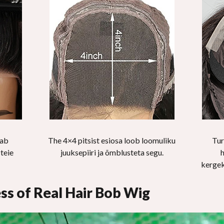
dab
The 4
×4 pitsist esiosa loob loomuliku
Tur
 teie
juuksepiiri ja õmblusteta segu.
h
kergek
ss of Real Hair Bob Wig