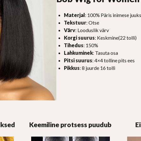
Materjal
: 100% Päris inimese juuk
Tekstuur
: Otse
Värv
: Looduslik värv
Korgi suurus
: Keskmine(22 tolli)
Tihedus
: 150%
Lahkuminek
: Tasuta osa
Pitsi suurus
: 4×4 tolline pits ees
Pikkus
: 8 juurde 16 tolli
uksed
Keemiline protsess puudub
E