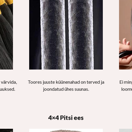
 värvida,
Toores juuste küünenahad on terved ja
Ei min
juuksed.
joondatud ühes suunas.
loomu
4×4 Pitsi ees