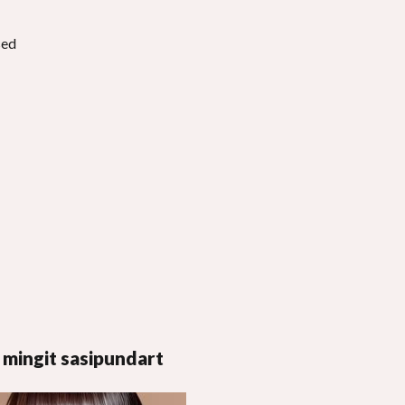
sed
i mingit sasipundart