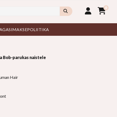
0
AGASIMAKSEPOLIITIKA
a Bob-parukas naistele
ik:
uman Hair
ront