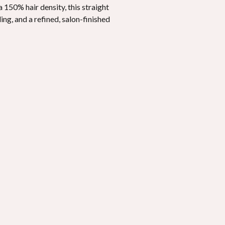
a
150%
hair density
,
this straight
ling
,
and a refined
,
salon-finished