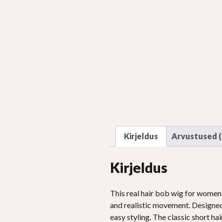
Kirjeldus
Arvustused (
Kirjeldus
This real hair bob wig for women
and realistic movement
.
Designed
easy styling
.
The classic short ha