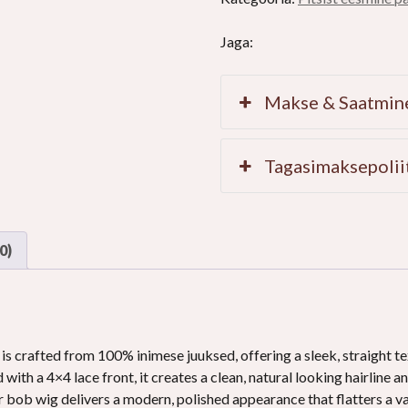
Jaga:
Makse & Saatmin
Tagasimaksepolii
0)
 is crafted from
100% inimese juuksed,
offering a sleek
,
straight t
 with a 4×4 lace front
,
it creates a clean
,
natural looking hairline a
ir bob wig delivers a modern
,
polished appearance that flatters a v