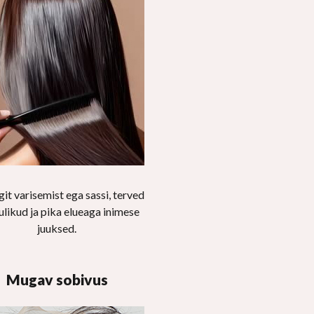
git varisemist ega sassi, terved
likud ja pika elueaga inimese
juuksed.
Mugav sobivus