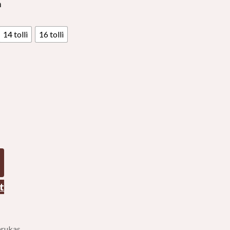
h
14 tolli
16 tolli
t
arukas