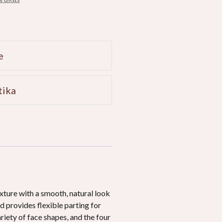
e
tika
exture with a smooth
,
natural look
nd provides flexible parting for
ariety of face shapes
,
and the four