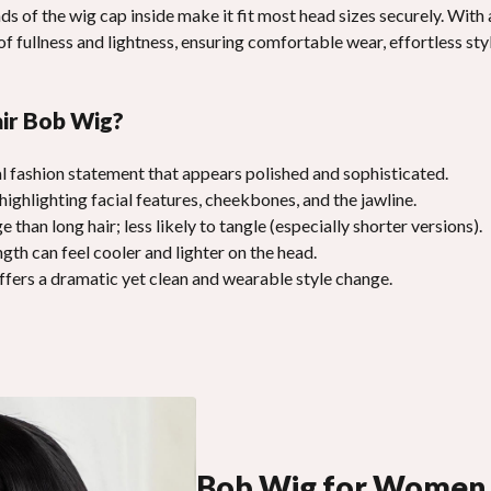
s of the wig cap inside make it fit most head sizes securely
.
With 
f fullness and lightness
,
ensuring comfortable wear
,
effortless sty
ir Bob Wig
?
ial fashion statement that appears polished and sophisticated
.
highlighting facial features
,
cheekbones
,
and the jawline
.
e than long hair
;
less likely to tangle
(
especially shorter versions
).
ngth can feel cooler and lighter on the head
.
fers a dramatic yet clean and wearable style change
.
Bob Wig for Women