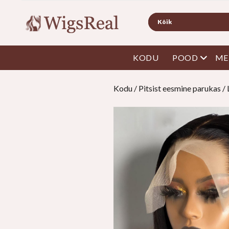
Otsi
avatud
KODU
POOD
ME
Kodu
/
Pitsist eesmine parukas
/ 