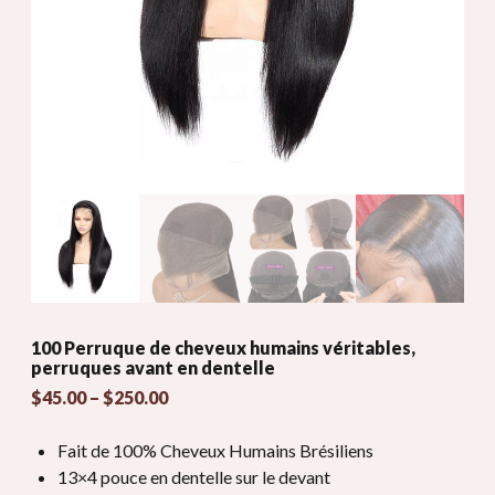
100 Perruque de cheveux humains véritables,
perruques avant en dentelle
Gamme
$
45.00
–
$
250.00
de
prix:
Fait de 100% Cheveux Humains Brésiliens
$45.00
13×4 pouce en dentelle sur le devant