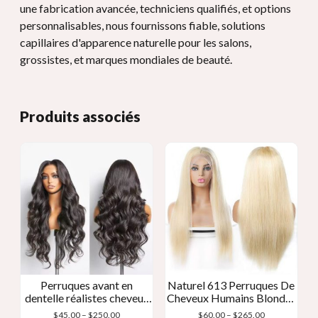
une fabrication avancée, techniciens qualifiés, et options
personnalisables, nous fournissons fiable, solutions
capillaires d'apparence naturelle pour les salons,
grossistes, et marques mondiales de beauté.
Produits associés
Perruques avant en
Naturel 613 Perruques De
dentelle réalistes cheveux
Cheveux Humains Blondes
humains
Perruque Avant De Lacet
Gamme
Gamme
$
45.00
–
$
250.00
$
60.00
–
$
265.00