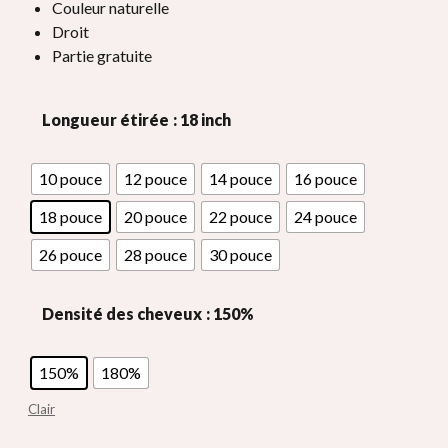
à
Couleur naturelle
travers
Droit
$250.00
Partie gratuite
Longueur étirée
: 18 inch
10 pouce
12 pouce
14 pouce
16 pouce
18 pouce
20 pouce
22 pouce
24 pouce
26 pouce
28 pouce
30 pouce
Densité des cheveux
: 150%
150%
180%
Clair