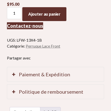
$
95.00
100
Ajouter au panier
Perruque
de
Contactez-nous
cheveux
humains
véritables,
UGS:
LFW-13X4-1B
perruques
Catégorie:
Perruque Lace Front
avant
en
Partager avec
dentelle
quantité
Paiement & Expédition
Politique de remboursement