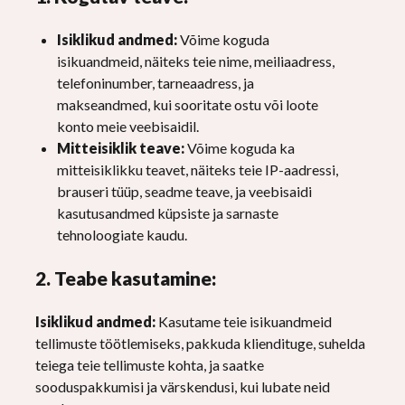
Isiklikud andmed:
Võime koguda
isikuandmeid, näiteks teie nime, meiliaadress,
telefoninumber, tarneaadress, ja
makseandmed, kui sooritate ostu või loote
konto meie veebisaidil.
Mitteisiklik teave:
Võime koguda ka
mitteisiklikku teavet, näiteks teie IP-aadressi,
brauseri tüüp, seadme teave, ja veebisaidi
kasutusandmed küpsiste ja sarnaste
tehnoloogiate kaudu.
2. Teabe kasutamine:
Isiklikud andmed:
Kasutame teie isikuandmeid
tellimuste töötlemiseks, pakkuda kliendituge, suhelda
teiega teie tellimuste kohta, ja saatke
sooduspakkumisi ja värskendusi, kui lubate neid