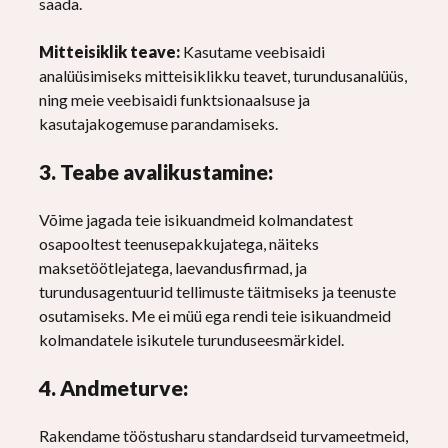
saada.
Mitteisiklik teave:
Kasutame veebisaidi
analüüsimiseks mitteisiklikku teavet, turundusanalüüs,
ning meie veebisaidi funktsionaalsuse ja
kasutajakogemuse parandamiseks.
3. Teabe avalikustamine:
Võime jagada teie isikuandmeid kolmandatest
osapooltest teenusepakkujatega, näiteks
maksetöötlejatega, laevandusfirmad, ja
turundusagentuurid tellimuste täitmiseks ja teenuste
osutamiseks. Me ei müü ega rendi teie isikuandmeid
kolmandatele isikutele turunduseesmärkidel.
4. Andmeturve:
Rakendame tööstusharu standardseid turvameetmeid,