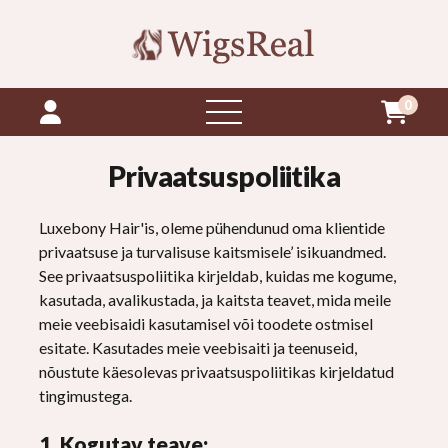
0
avatud
menüü
Privaatsuspoliitika
Luxebony Hair'is, oleme pühendunud oma klientide
privaatsuse ja turvalisuse kaitsmisele’ isikuandmed.
See privaatsuspoliitika kirjeldab, kuidas me kogume,
kasutada, avalikustada, ja kaitsta teavet, mida meile
meie veebisaidi kasutamisel või toodete ostmisel
esitate. Kasutades meie veebisaiti ja teenuseid,
nõustute käesolevas privaatsuspoliitikas kirjeldatud
tingimustega.
1. Kogutav teave: