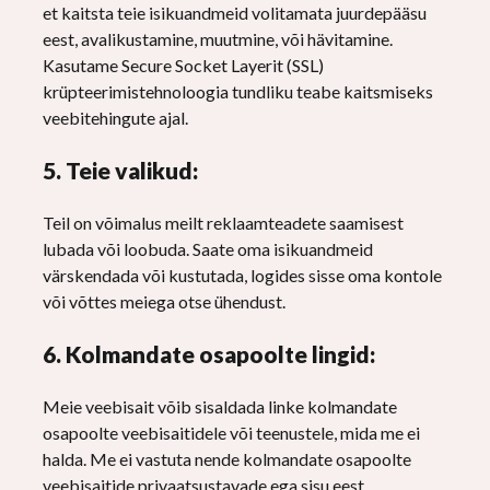
et kaitsta teie isikuandmeid volitamata juurdepääsu
eest, avalikustamine, muutmine, või hävitamine.
Kasutame Secure Socket Layerit (SSL)
krüpteerimistehnoloogia tundliku teabe kaitsmiseks
veebitehingute ajal.
5. Teie valikud:
Teil on võimalus meilt reklaamteadete saamisest
lubada või loobuda. Saate oma isikuandmeid
värskendada või kustutada, logides sisse oma kontole
või võttes meiega otse ühendust.
6. Kolmandate osapoolte lingid:
Meie veebisait võib sisaldada linke kolmandate
osapoolte veebisaitidele või teenustele, mida me ei
halda. Me ei vastuta nende kolmandate osapoolte
veebisaitide privaatsustavade ega sisu eest.