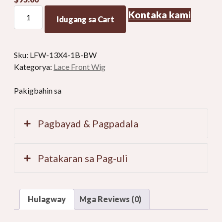
Realistiko
Kontaka kami
Idugang sa Cart
nga
Lace
Front
Sku:
LFW-13X4-1B-BW
Wig
Kategorya:
Lace Front Wig
sa
Buhok
Pakigbahin sa
sa
Tawo
kadaghanon
Pagbayad & Pagpadala
Patakaran sa Pag-uli
Hulagway
Mga Reviews (0)