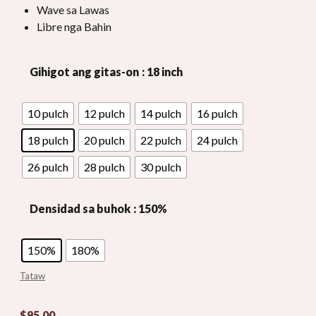
Wave sa Lawas
Libre nga Bahin
Gihigot ang gitas-on
: 18 inch
10 pulch
12 pulch
14 pulch
16 pulch
18 pulch
20 pulch
22 pulch
24 pulch
26 pulch
28 pulch
30 pulch
Densidad sa buhok
: 150%
150%
180%
Tataw
$
95.00