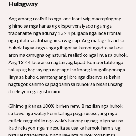
Hulagway
Ang among realistiko nga lace front wig maampingong
gihimo sa mga hanas ug eksperyensiyado nga mga
trabahante, nga adunay 13 × 4 pulgada nga lace frontal
nga gitahi sa atubangan sa wig cap. Ang matag strand sa
buhok tagsa-tagsa nga gihigot sa kamot ngadto sa lace
aron makamugna og natural, realistiko nga linya sa buhok.
Ang 13 × 4 lace area nagtanyag lapad, komportable nga
sakup ug hapsay nga nagsagol sa imong kaugalingon nga
linya sa buhok, samtang ang libre nga disenyo sa bahin
nagtugot kanimo sa pagbahin sa buhok sa bisan unsang
direksyon nga gusto nimo.
Gihimo gikan sa 100% birhen remy Brazilian nga buhok
sa tawo nga walay kemikal nga pagproseso, ang mga
cuticle nagpabilin nga wala’y hunong ug nag-align sa usa
ka direksyon, nga miresulta sa usa ka humok, hamis, ug
natural nga texture. Ang hilaw nga buhok moabut sa