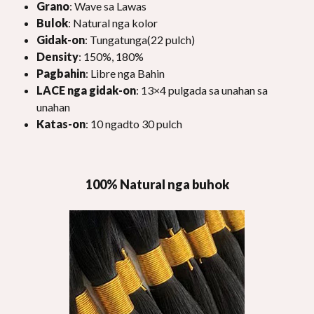
Grano
: Wave sa Lawas
Bulok
: Natural nga kolor
Gidak-on
: Tungatunga(22 pulch)
Density
: 150%, 180%
Pagbahin
: Libre nga Bahin
LACE nga gidak-on
: 13×4 pulgada sa unahan sa
unahan
Katas-on
: 10 ngadto 30 pulch
100% Natural nga buhok