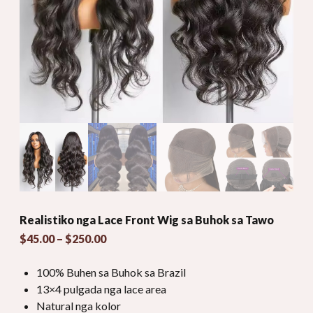
Realistiko nga Lace Front Wig sa Buhok sa Tawo
Presyo:
$
45.00
–
$
250.00
$45.00
lahus
100% Buhen sa Buhok sa Brazil
$250.00
13×4 pulgada nga lace area
Natural nga kolor