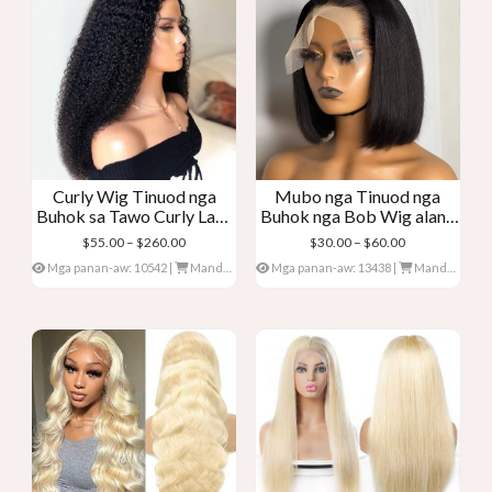
Curly Wig Tinuod nga
Mubo nga Tinuod nga
Buhok sa Tawo Curly Lace
Buhok nga Bob Wig alang
Front Wig
sa mga Babaye
Presyo:
Presyo:
$
55.00
–
$
260.00
$
30.00
–
$
60.00
$55.00
$30.00
Mga panan-aw: 10542
|
Mando: 0
Mga panan-aw: 13438
|
Mando: 0
lahus
lahus
$260.00
$60.00