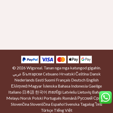
© 2026
Wigsreal
. Tanan nga mga katungod gigahin.
عربي
Български
Cebuano
Hrvatski
Čeština
Dansk
Nederlands
Eesti
Suomi
Français
Deutsch
English
Ελληνικά
Magyar
Íslenska
Bahasa Indonesia
Gaeilge
Italiano
日本語
한국어
ភាសាខ្មែរ
Latviešu
Lietuvių
Bahasa
Melayu
Norsk
Polski
Português
Română
Русский
Српски
Slovenčina
Slovenščina
Español
Svenska
Tagalog
ไทย
Türkçe
Tiếng Việt