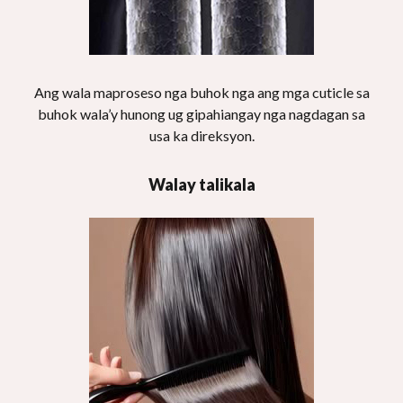
Ang wala maproseso nga buhok nga ang mga cuticle sa
buhok wala’y hunong ug gipahiangay nga nagdagan sa
usa ka direksyon.
Walay talikala