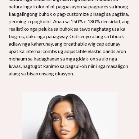
natural nga kolor niini, pagpasayon ​​sa pagpares sa imong
kaugalingong buhok o pag-customize pinaagi sa pagtina,
perming, o pagkulot. Anaa sa 150% o 180% densidad, ang
realistiko nga peluka sa buhok sa tawo naghatag usa ka
bug-os, dako nga panagway. Gidisenyo alang sa tibuok
adlaw nga kaharuhay, ang breathable wig cap adunay
upat ka internal combs ug adjustable elastic bands aron
mohaum sa kadaghanan sa mga gidak-on sa ulo nga
luwas, nagtugot kanimo sa pagsul-ob niini nga masaligon
alang sa bisan unsang okasyon.