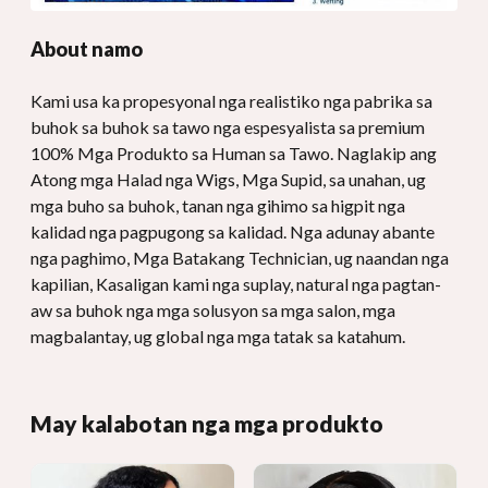
About namo
Kami usa ka propesyonal nga realistiko nga pabrika sa
buhok sa buhok sa tawo nga espesyalista sa premium
100% Mga Produkto sa Human sa Tawo. Naglakip ang
Atong mga Halad nga Wigs, Mga Supid, sa unahan, ug
mga buho sa buhok, tanan nga gihimo sa higpit nga
kalidad nga pagpugong sa kalidad. Nga adunay abante
nga paghimo, Mga Batakang Technician, ug naandan nga
kapilian, Kasaligan kami nga suplay, natural nga pagtan-
aw sa buhok nga mga solusyon sa mga salon, mga
magbalantay, ug global nga mga tatak sa katahum.
May kalabotan nga mga produkto