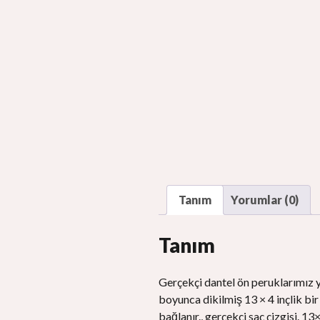
Tanım
Yorumlar (0)
Tanım
Gerçekçi dantel ön peruklarımız ye
boyunca dikilmiş 13 × 4 inçlik bir 
bağlanır., gerçekçi saç çizgisi. 13