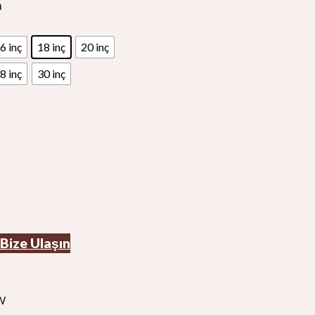
h
6 inç
18 inç
20 inç
8 inç
30 inç
Bize Ulaşın
W