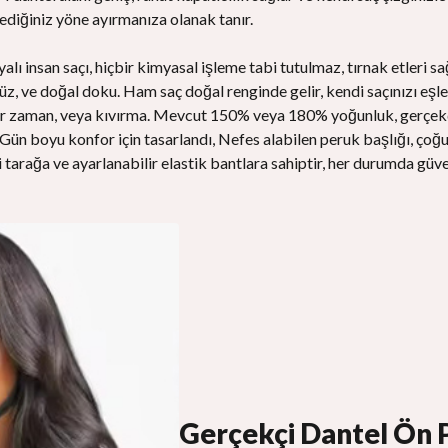
tediğiniz yöne ayırmanıza olanak tanır.
ı insan saçı, hiçbir kimyasal işleme tabi tutulmaz, tırnak etleri sa
üz, ve doğal doku. Ham saç doğal renginde gelir, kendi saçınızı eş
 Her zaman, veya kıvırma. Mevcut 150% veya 180% yoğunluk, gerçekç
ün boyu konfor için tasarlandı, Nefes alabilen peruk başlığı, çoğ
 tarağa ve ayarlanabilir elastik bantlara sahiptir, her durumda güv
Gerçekçi Dantel Ön 