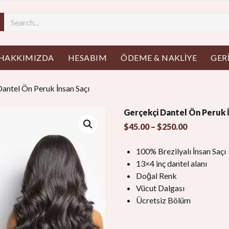
üyü aç
HAKKIMIZDA
HESABIM
ÖDEME & NAKLIYE
GER
Dantel Ön Peruk İnsan Saçı
Gerçekçi Dantel Ön Peruk İ
Fiyat
$
45.00
–
$
250.00
aralığı:
$45.00
100% Brezilyalı İnsan Saçı
başından
13×4 inç dantel alanı
sonuna
Doğal Renk
kadar
Vücut Dalgası
$250.00
Ücretsiz Bölüm