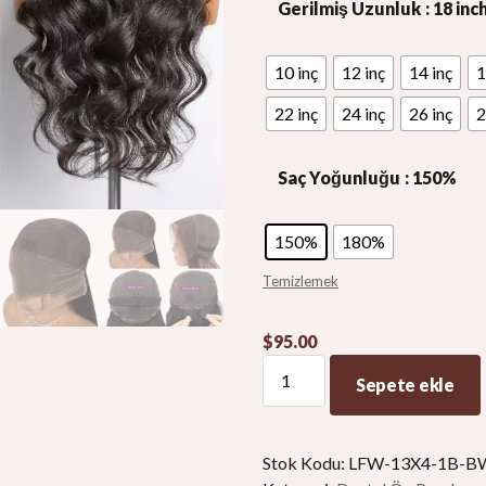
Gerilmiş Uzunluk
: 18 inc
10 inç
12 inç
14 inç
1
22 inç
24 inç
26 inç
2
Saç Yoğunluğu
: 150%
150%
180%
Temizlemek
$
95.00
Gerçekçi
Sepete ekle
Dantel
Ön
Peruk
Stok Kodu:
LFW-13X4-1B-B
İnsan