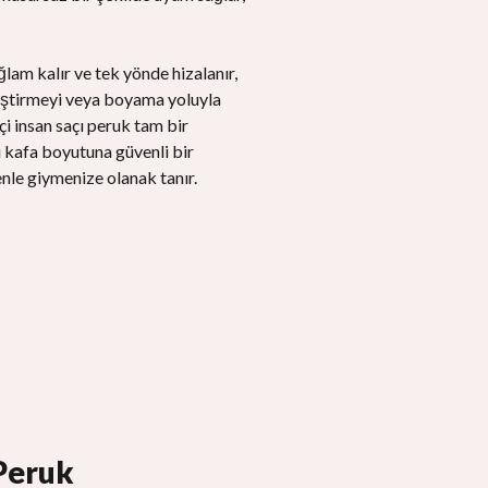
ğlam kalır ve tek yönde hizalanır,
leştirmeyi veya boyama yoluyla
i insan saçı peruk tam bir
u kafa boyutuna güvenli bir
enle giymenize olanak tanır.
Peruk