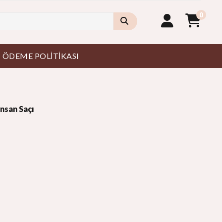
0
I ÖDEME POLITIKASI
nsan Saçı