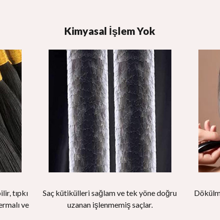
Kimyasal İşlem Yok
ir, tıpkı
Saç kütikülleri sağlam ve tek yöne doğru
Dökülme
ermalı ve
uzanan işlenmemiş saçlar.