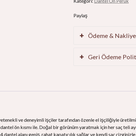
Kategori:
Dantel Ön Peruk
Saçı
miktar
Paylaş
Ödeme & Nakliy
Geri Ödeme Polit
tenekli ve deneyimli işçiler tarafından özenle el işçiliğiyle üretilm
dantel ön kısmı ile. Doğal bir görünüm yaratmak için her saç teli ayr
×4 dantel alanı geniş, rahat kapatıcılık sağlar ve kendi saç çizginiz