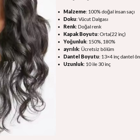
Malzeme
: 100% doğal insan saçı
Doku
: Vücut Dalgası
Renk
: Doğal renk
Kapak Boyutu
: Orta(22 inç)
Yoğunluk
: 150%, 180%
ayrılık
: Ücretsiz bölüm
Dantel Boyutu
: 13×4 inç dantel ön
Uzunluk
: 10 ile 30 inç