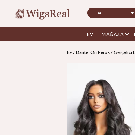
Aramak
men
EV
MAĞAZA
Ev
/
Dantel Ön Peruk
/ Gerçekçi 