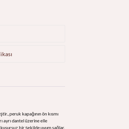
e
ikası
iştir., peruk kapağının ön kısmı
ı ayrı dantel üzerine elle
le kusursuz bir şekilde uyum sağlar,