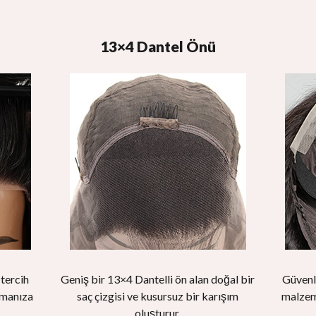
13×4 Dantel Önü
 tercih
Geniş bir 13×4 Dantelli ön alan doğal bir
Güvenli
rmanıza
saç çizgisi ve kusursuz bir karışım
malzeme
oluşturur.