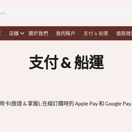
打開菜單
家
店鋪
關於我們
我的賬戶
支付 & 船運
退款政
支付 & 船運
簽證 & 掌握), 在線訂購時的 Apple Pay 和 Google Pay.