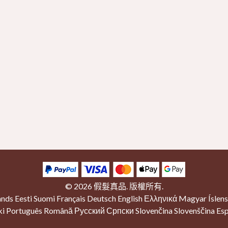
© 2026
假髮真品
. 版權所有.
ands
Eesti
Suomi
Français
Deutsch
English
Ελληνικά
Magyar
Íslen
ki
Português
Română
Русский
Српски
Slovenčina
Slovenščina
Esp