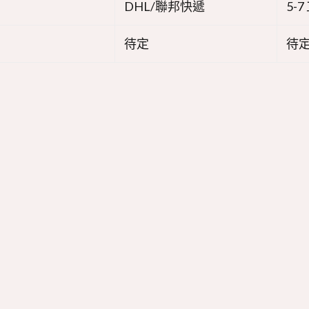
DHL/聯邦快遞
5-
待定
待