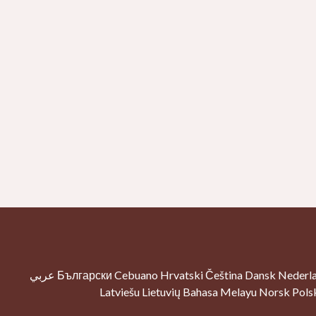
عربي
Български
Cebuano
Hrvatski
Čeština
Dansk
Nederl
Latviešu
Lietuvių
Bahasa Melayu
Norsk
Pols