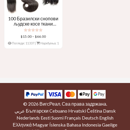
100 Бразилски снопови
људске косе ткани
бразилска потка – Право,
Боди Ваве, Цурли
Оцењено
Распон
$
15.00
–
$
66.00
5.00
цена:
оут оф 5
Погледи: 11337
|
Наређења: 1
$15.00
кроз
$66.00
Категорије производа
Перика од чипке
(6)
© 2026
ВигсРеал
. Сва права задржана.
عربي
Български
Cebuano
Hrvatski
Čeština
Dansk
4к4 Лаце Цлосуре
(1)
Nederlands
Eesti
Suomi
Français
Deutsch
English
Ткање људске косе
(1)
Ελληνικά
Magyar
Íslenska
Bahasa Indonesia
Gaeilge