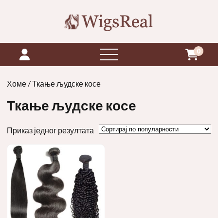
0
отвори
мени
Хоме
/ Ткање људске косе
Ткање људске косе
Приказ једног резултата