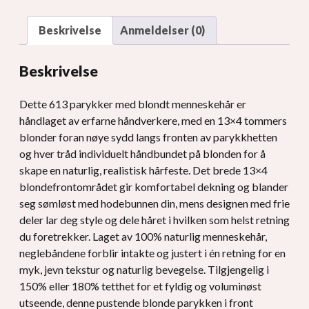
Beskrivelse
Anmeldelser (0)
Beskrivelse
Dette 613 parykker med blondt menneskehår er
håndlaget av erfarne håndverkere, med en 13×4 tommers
blonder foran nøye sydd langs fronten av parykkhetten
og hver tråd individuelt håndbundet på blonden for å
skape en naturlig, realistisk hårfeste. Det brede 13×4
blondefrontområdet gir komfortabel dekning og blander
seg sømløst med hodebunnen din, mens designen med frie
deler lar deg style og dele håret i hvilken som helst retning
du foretrekker. Laget av 100% naturlig menneskehår,
neglebåndene forblir intakte og justert i én retning for en
myk, jevn tekstur og naturlig bevegelse. Tilgjengelig i
150% eller 180% tetthet for et fyldig og voluminøst
utseende, denne pustende blonde parykken i front