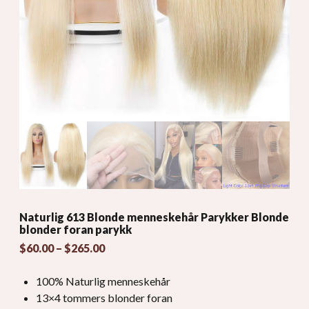
Naturlig 613 Blonde menneskehår Parykker Blonde
blonder foran parykk
Prisklasse:
$
60.00
–
$
265.00
$60.00
gjennom
100% Naturlig menneskehår
$265.00
13×4 tommers blonder foran