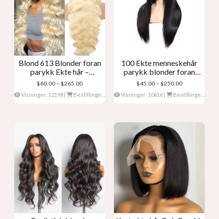
Blond 613 Blonder foran
100 Ekte menneskehår
parykk Ekte hår –
parykk blonder foran
Kroppsbølge
parykker
Prisklasse:
Prisklasse:
$
60.00
–
$
265.00
$
45.00
–
$
250.00
$60.00
$45.00
Visninger: 12198
|
Bestillinger: 0
Visninger: 10616
|
Bestillinger: 0
gjennom
gjennom
$265.00
$250.00