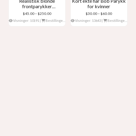
Realistisk blonde
Kort ekte hår Bob Parykk
frontparykker
for kvinner
menneskehår
Prisklasse:
Prisklasse:
$
45.00
–
$
250.00
$
30.00
–
$
60.00
$45.00
$30.00
Visninger: 10191
|
Bestillinger: 0
Visninger: 13643
|
Bestillinger: 0
gjennom
gjennom
$250.00
$60.00