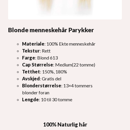
Blonde menneskehår Parykker
Materiale
: 100% Ekte menneskehår
Tekstur
: Rett
Farge
: Blond 613
Cap Størrelse
: Medium(22 tomme)
Tetthet
: 150%, 180%
Avskjed
: Gratis del
Blonderstørrelse
: 13×4 tommers
blonder foran
Lengde
: 10 til 30 tomme
100% Naturlig hår