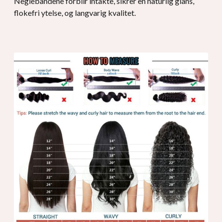
Neglebåndene forblir intakte, sikrer en naturlig glans,
flokefri ytelse, og langvarig kvalitet.