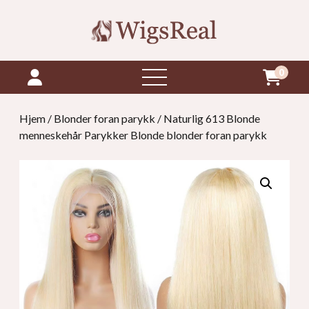
0
åpne
menyen
Hjem
/
Blonder foran parykk
/ Naturlig 613 Blonde
menneskehår Parykker Blonde blonder foran parykk