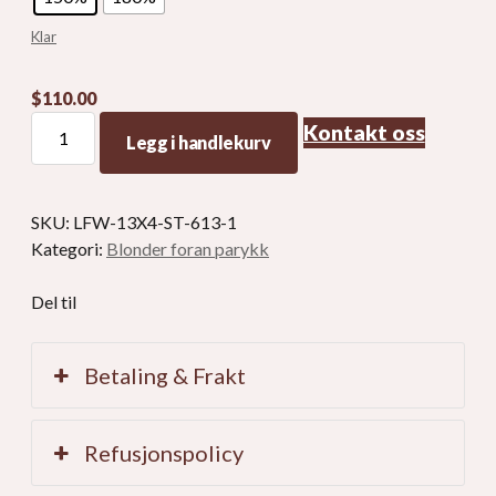
Klar
$
110.00
Naturlig
Kontakt oss
Legg i handlekurv
613
Blonde
menneskehår
SKU:
LFW-13X4-ST-613-1
Parykker
Kategori:
Blonder foran parykk
Blonde
blonder
Del til
foran
parykk
mengde
Betaling & Frakt
Refusjonspolicy